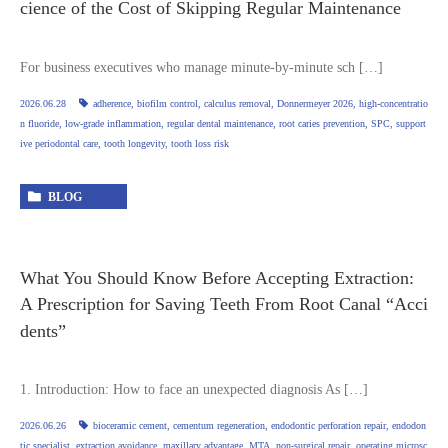
cience of the Cost of Skipping Regular Maintenance
For business executives who manage minute‑by‑minute sch […]
2026.06.28
adherence
,
biofilm control
,
calculus removal
,
Donnermeyer 2026
,
high‑concentratio
n fluoride
,
low‑grade inflammation
,
regular dental maintenance
,
root caries prevention
,
SPC
,
support
ive periodontal care
,
tooth longevity
,
tooth loss risk
BLOG
What You Should Know Before Accepting Extraction:
A Prescription for Saving Teeth From Root Canal “Acci
dents”
1. Introduction: How to face an unexpected diagnosis As […]
2026.06.26
bioceramic cement
,
cementum regeneration
,
endodontic perforation repair
,
endodon
tic specialist
,
extraction avoidance
,
maxillary advantage
,
MTA
,
non‑surgical repair
,
operating microsc