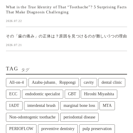
What is the True Identity of That “Toothache”? 5 Surprising Facts
That Make Diagnosis Challenging
2026.07.22
その「歯の痛み」の正体は？原因を見つけるのが難しい5つの理由
2026.07.21
TAG
タグ
All‑on‑4
Azabu-jubann、Roppongi
cavity
dental clinic
ECC
endodontic specialist
GBT
Hiroshi Miyashita
IADT
interdental brush
marginal bone loss
MTA
Non-odontogenic toothache
periodontal disease
PERIOFLOW
preventive dentistry
pulp preservation