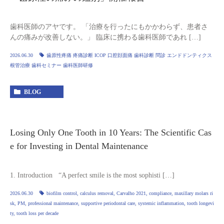
歯科医師のアヤです。 「治療を行ったにもかかわらず、患者さ
んの痛みが改善しない。」 臨床に携わる歯科医師であれ […]
2026.06.30
歯原性疼痛 疼痛診断 ICOP 口腔顔面痛 歯科診断 問診 エンドドンティクス
根管治療 歯科セミナー 歯科医師研修
BLOG
Losing Only One Tooth in 10 Years: The Scientific Cas
e for Investing in Dental Maintenance
1. Introduction “A perfect smile is the most sophisti […]
2026.06.30
biofilm control
,
calculus removal
,
Carvalho 2021
,
compliance
,
maxillary molars ri
sk
,
PM
,
professional maintenance
,
supportive periodontal care
,
systemic inflammation
,
tooth longevi
ty
,
tooth loss per decade