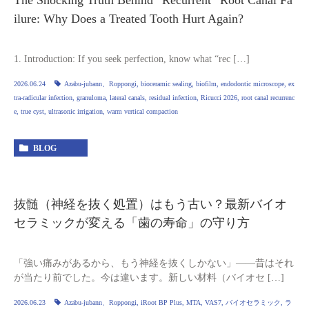
The Shocking Truth Behind “Recurrent” Root Canal Fa
ilure: Why Does a Treated Tooth Hurt Again?
1. Introduction: If you seek perfection, know what “rec […]
2026.06.24
Azabu-jubann、Roppongi
,
bioceramic sealing
,
biofilm
,
endodontic microscope
,
ex
tra‑radicular infection
,
granuloma
,
lateral canals
,
residual infection
,
Ricucci 2026
,
root canal recurrenc
e
,
true cyst
,
ultrasonic irrigation
,
warm vertical compaction
BLOG
抜髄（神経を抜く処置）はもう古い？最新バイオ
セラミックが変える「歯の寿命」の守り方
「強い痛みがあるから、もう神経を抜くしかない」——昔はそれ
が当たり前でした。今は違います。新しい材料（バイオセ […]
2026.06.23
Azabu-jubann、Roppongi
,
iRoot BP Plus
,
MTA
,
VAS7
,
バイオセラミック
,
ラ