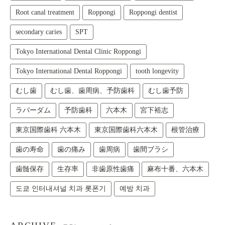
Root canal treatment
Roppongi
Roppongi dentist
secondary caries
SPT
Tokyo International Dental Clinic Roppongi
Tokyo International Dental Roppongi
tooth longevity
むし歯
むし歯、歯周病、予防歯科
むし歯予防
ラバーダム
予防歯科
六本木
宮下裕志
東京国際歯科 六本木
東京国際歯科六本木
根管治療
歯の寿命
歯の痛み
歯周病
歯間ブラシ
歯髄保存
生存率
非歯原性歯痛
麻布十番、六本木
도쿄 인터내셔널 치과 롯폰기
예방 치과