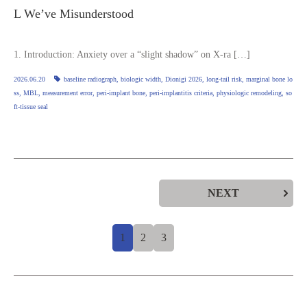
L We’ve Misunderstood
1. Introduction: Anxiety over a “slight shadow” on X‑ra […]
2026.06.20
baseline radiograph
,
biologic width
,
Dionigi 2026
,
long‑tail risk
,
marginal bone lo
ss
,
MBL
,
measurement error
,
peri‑implant bone
,
peri‑implantitis criteria
,
physiologic remodeling
,
so
ft‑tissue seal
NEXT
1
2
3