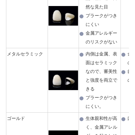
然な見た目
プラークがつき
にくい
金属アレルギー
のリスクがない
メタルセラミック
内側は金属、表
金
面はセラミック
の
なので、審美性
歯
と強度を両立で
の
きる
プラークがつき
にくい。
ゴールド
生体親和性が高
口
く、金属アレル