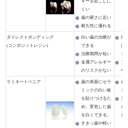
ギーを起こしに
くい
歯の硬さに近い
耐久性に優れる
ダイレクトボンディング
白い歯の治療が
変
(コンポジットレジン)
できる
け
治療期間が短い
る
金属アレルギー
プ
のリスクがない
や
ラミネートベニア
歯の表面にセラ
わ
ミックの白い板
る
を貼りつけるた
欠
め、変色した歯
た
を白くできる。
し
すきっ歯や軽い