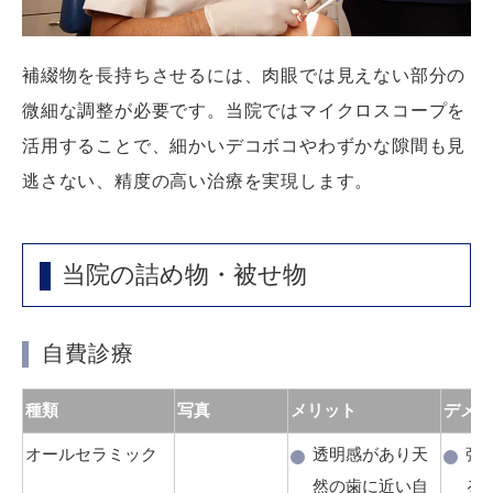
補綴物を長持ちさせるには、肉眼では見えない部分の
微細な調整が必要です。当院ではマイクロスコープを
活用することで、細かいデコボコやわずかな隙間も見
逃さない、精度の高い治療を実現します。
当院の詰め物・被せ物
自費診療
種類
写真
メリット
デメリ
オールセラミック
透明感があり天
強
然の歯に近い自
る