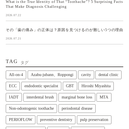
What is the True Identity of That “Toothache”? 5 Surprising Facts
That Make Diagnosis Challenging
2026.07.22
その「歯の痛み」の正体は？原因を見つけるのが難しい5つの理由
2026.07.21
TAG
タグ
All‑on‑4
Azabu-jubann、Roppongi
cavity
dental clinic
ECC
endodontic specialist
GBT
Hiroshi Miyashita
IADT
interdental brush
marginal bone loss
MTA
Non-odontogenic toothache
periodontal disease
PERIOFLOW
preventive dentistry
pulp preservation