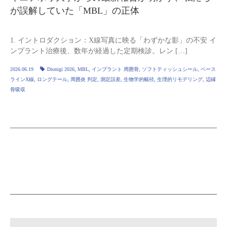
が誤解していた「MBL」の正体
1. イントロダクション：X線写真に映る「わずかな影」の不安 イ
ンプラント治療後、数年が経過した定期検診。レン […]
2026.06.19
Dionigi 2026
,
MBL
,
インプラント 周囲骨
,
ソフトティッシュシール
,
ベース
ラインX線
,
ロングテール
,
周囲炎 判定
,
測定誤差
,
生物学的幅径
,
生理的リモデリング
,
辺縁
骨吸収