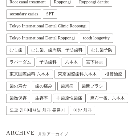
Root canal treatment
Roppongi
Roppongi dentist
secondary caries
SPT
Tokyo International Dental Clinic Roppongi
Tokyo International Dental Roppongi
tooth longevity
むし歯
むし歯、歯周病、予防歯科
むし歯予防
ラバーダム
予防歯科
六本木
宮下裕志
東京国際歯科 六本木
東京国際歯科六本木
根管治療
歯の寿命
歯の痛み
歯周病
歯間ブラシ
歯髄保存
生存率
非歯原性歯痛
麻布十番、六本木
도쿄 인터내셔널 치과 롯폰기
예방 치과
ARCHIVE
月別アーカイブ