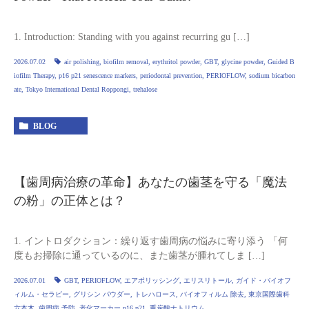
1. Introduction: Standing with you against recurring gu […]
2026.07.02
air polishing
,
biofilm removal
,
erythritol powder
,
GBT
,
glycine powder
,
Guided B
iofilm Therapy
,
p16 p21 senescence markers
,
periodontal prevention
,
PERIOFLOW
,
sodium bicarbon
ate
,
Tokyo International Dental Roppongi
,
trehalose
BLOG
【歯周病治療の革命】あなたの歯茎を守る「魔法
の粉」の正体とは？
1. イントロダクション：繰り返す歯周病の悩みに寄り添う 「何
度もお掃除に通っているのに、また歯茎が腫れてしま […]
2026.07.01
GBT
,
PERIOFLOW
,
エアポリッシング
,
エリスリトール
,
ガイド・バイオフ
ィルム・セラピー
,
グリシン パウダー
,
トレハロース
,
バイオフィルム 除去
,
東京国際歯科
六本木
,
歯周病 予防
,
老化マーカー p16 p21
,
重炭酸ナトリウム