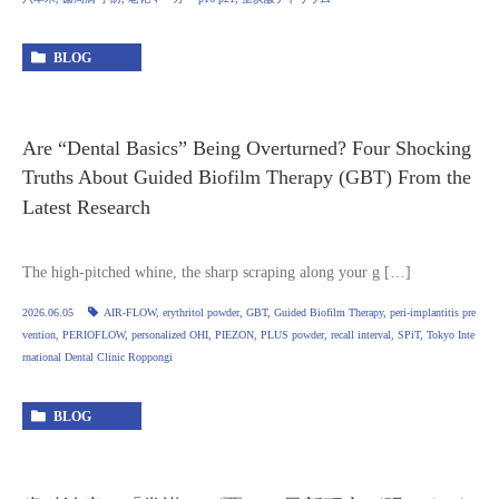
BLOG
Are “Dental Basics” Being Overturned? Four Shocking
Truths About Guided Biofilm Therapy (GBT) From the
Latest Research
The high‑pitched whine, the sharp scraping along your g […]
2026.06.05
AIR‑FLOW
,
erythritol powder
,
GBT
,
Guided Biofilm Therapy
,
peri‑implantitis pre
vention
,
PERIOFLOW
,
personalized OHI
,
PIEZON
,
PLUS powder
,
recall interval
,
SPiT
,
Tokyo Inte
rnational Dental Clinic Roppongi
BLOG