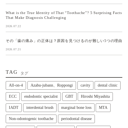
What is the True Identity of That “Toothache”? 5 Surprising Facts
That Make Diagnosis Challenging
2026.07.22
その「歯の痛み」の正体は？原因を見つけるのが難しい5つの理由
2026.07.21
TAG
タグ
All‑on‑4
Azabu-jubann、Roppongi
cavity
dental clinic
ECC
endodontic specialist
GBT
Hiroshi Miyashita
IADT
interdental brush
marginal bone loss
MTA
Non-odontogenic toothache
periodontal disease