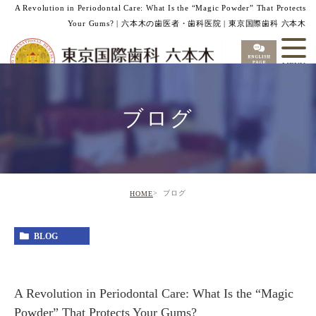
A Revolution in Periodontal Care: What Is the “Magic Powder” That Protects
Your Gums? | 六本木の歯医者・歯科医院 | 東京国際歯科 六本木
ブログ
ブログ
HOME
BLOG
A Revolution in Periodontal Care: What Is the “Magic
Powder” That Protects Your Gums?