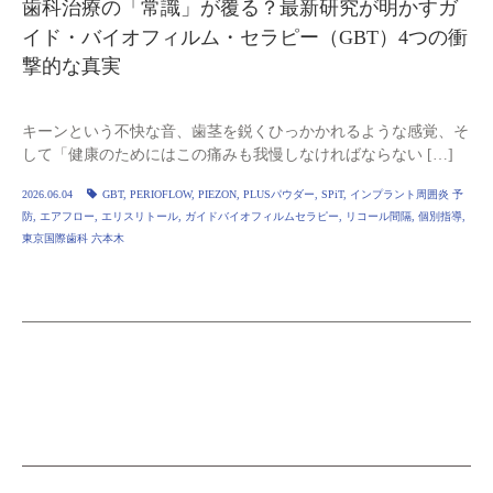
歯科治療の「常識」が覆る？最新研究が明かすガ
イド・バイオフィルム・セラピー（GBT）4つの衝
撃的な真実
キーンという不快な音、歯茎を鋭くひっかかれるような感覚、そ
して「健康のためにはこの痛みも我慢しなければならない […]
2026.06.04
GBT
,
PERIOFLOW
,
PIEZON
,
PLUSパウダー
,
SPiT
,
インプラント周囲炎 予
防
,
エアフロー
,
エリスリトール
,
ガイドバイオフィルムセラピー
,
リコール間隔
,
個別指導
,
東京国際歯科 六本木