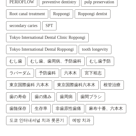
PERIOFLOW
preventive dentistry
pulp preservation
Root canal treatment
Roppongi
Roppongi dentist
secondary caries
SPT
Tokyo International Dental Clinic Roppongi
Tokyo International Dental Roppongi
tooth longevity
むし歯
むし歯、歯周病、予防歯科
むし歯予防
ラバーダム
予防歯科
六本木
宮下裕志
東京国際歯科 六本木
東京国際歯科六本木
根管治療
歯の寿命
歯の痛み
歯周病
歯間ブラシ
歯髄保存
生存率
非歯原性歯痛
麻布十番、六本木
도쿄 인터내셔널 치과 롯폰기
예방 치과