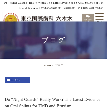
Do “Night Guards” Really Work? The Latest Evidence on Oral Splints for TM
D and Bruxism | 六本木の歯医者・歯科医院 | 東京国際歯科 六本木
ブログ
ブログ
HOME
BLOG
Do “Night Guards” Really Work? The Latest Evidence
on Oral Splints for TMD and Bruxism