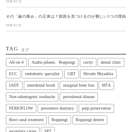
2026.07.22
その「歯の痛み」の正体は？原因を見つけるのが難しい5つの理由
2026.07.21
TAG
タグ
All‑on‑4
Azabu-jubann、Roppongi
cavity
dental clinic
ECC
endodontic specialist
GBT
Hiroshi Miyashita
IADT
interdental brush
marginal bone loss
MTA
Non-odontogenic toothache
periodontal disease
PERIOFLOW
preventive dentistry
pulp preservation
Root canal treatment
Roppongi
Roppongi dentist
secondary caries
SPT