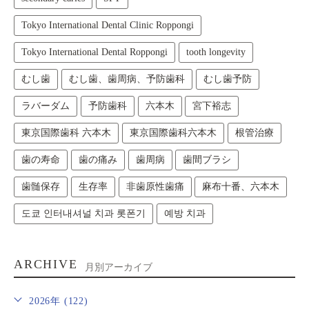
Tokyo International Dental Clinic Roppongi
Tokyo International Dental Roppongi
tooth longevity
むし歯
むし歯、歯周病、予防歯科
むし歯予防
ラバーダム
予防歯科
六本木
宮下裕志
東京国際歯科 六本木
東京国際歯科六本木
根管治療
歯の寿命
歯の痛み
歯周病
歯間ブラシ
歯髄保存
生存率
非歯原性歯痛
麻布十番、六本木
도쿄 인터내셔널 치과 롯폰기
예방 치과
ARCHIVE
月別アーカイブ
2026年 (122)