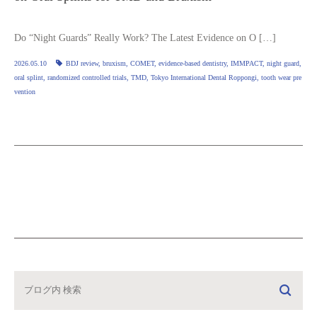
Do “Night Guards” Really Work? The Latest Evidence on O […]
2026.05.10
BDJ review
,
bruxism
,
COMET
,
evidence‑based dentistry
,
IMMPACT
,
night guard
,
oral splint
,
randomized controlled trials
,
TMD
,
Tokyo International Dental Roppongi
,
tooth wear pre
vention