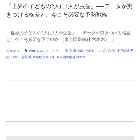
「世界の子どもの2人に1人が虫歯」──データが突
きつける格差と、今こそ必要な予防戦略
「世界の子どもの2人に1人が虫歯」──データが突きつける格差
と、今こそ必要な予防戦略 （東京国際歯科 六本木 […]
2026.04.01
dmft
,
ECC
,
フィリピン 虫歯
,
乳歯 虫歯
,
公衆衛生
,
小児の栄養
,
小児歯科 予
防
,
日本 口腔保健
,
早期幼児期う蝕
,
東京国際歯科 六本木