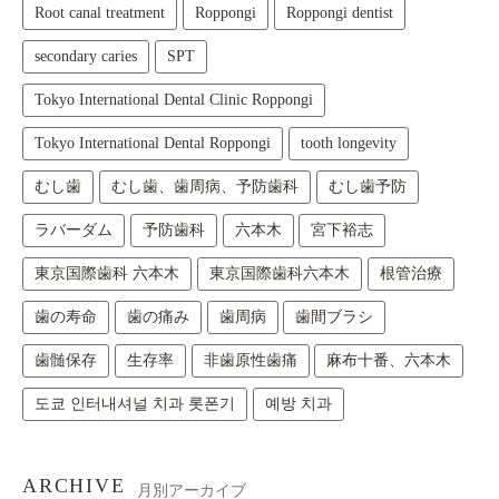
Root canal treatment
Roppongi
Roppongi dentist
secondary caries
SPT
Tokyo International Dental Clinic Roppongi
Tokyo International Dental Roppongi
tooth longevity
むし歯
むし歯、歯周病、予防歯科
むし歯予防
ラバーダム
予防歯科
六本木
宮下裕志
東京国際歯科 六本木
東京国際歯科六本木
根管治療
歯の寿命
歯の痛み
歯周病
歯間ブラシ
歯髄保存
生存率
非歯原性歯痛
麻布十番、六本木
도쿄 인터내셔널 치과 롯폰기
예방 치과
ARCHIVE
月別アーカイブ