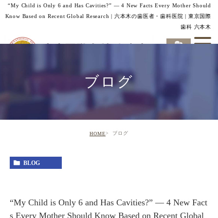
“My Child is Only 6 and Has Cavities?” — 4 New Facts Every Mother Should
Know Based on Recent Global Research | 六本木の歯医者・歯科医院 | 東京国際
歯科 六本木
ブログ
ブログ
HOME
BLOG
“My Child is Only 6 and Has Cavities?” — 4 New Fact
s Every Mother Should Know Based on Recent Global