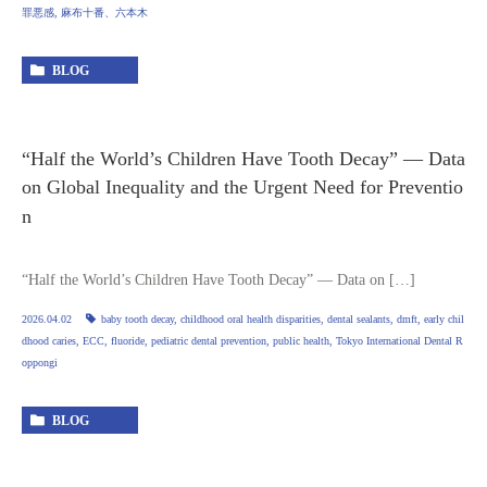
罪悪感
,
麻布十番、六本木
BLOG
“Half the World’s Children Have Tooth Decay” — Data
on Global Inequality and the Urgent Need for Preventio
n
“Half the World’s Children Have Tooth Decay” — Data on […]
2026.04.02
baby tooth decay
,
childhood oral health disparities
,
dental sealants
,
dmft
,
early chil
dhood caries
,
ECC
,
fluoride
,
pediatric dental prevention
,
public health
,
Tokyo International Dental R
oppongi
BLOG