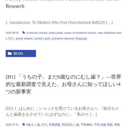
Research
1. Introduction: To Mothers Who Feel Overwhelmed &#8220 […]
2026.08.01
6-year-old cavities
,
Azabu juban
,
causes of childhood cavities
,
early childhood carie
s
,
ECC
,
global research
,
mother's guilt
,
preventive dentistry
,
Roppongi
BLOG
[H1] 「うちの子、まだ6歳なのにむし歯？」—世界
的な最新調査で見えた、お母さんに知ってほしい4
つの新事実
[H2] 1. はじめに：ショックを受けているお母さんへ 「毎日ちゃ
んと歯磨きをさせていたはずなのに」「私のケ […]
2026.07.31
6歳 むし歯
,
ECC
,
世界調査
,
乳幼児むし歯
,
予防歯科
,
子供 虫歯 原因
,
母親