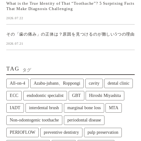
What is the True Identity of That “Toothache”? 5 Surprising Facts
That Make Diagnosis Challenging
2026.07.22
その「歯の痛み」の正体は？原因を見つけるのが難しい5つの理由
2026.07.21
TAG
タグ
All‑on‑4
Azabu-jubann、Roppongi
cavity
dental clinic
ECC
endodontic specialist
GBT
Hiroshi Miyashita
IADT
interdental brush
marginal bone loss
MTA
Non-odontogenic toothache
periodontal disease
PERIOFLOW
preventive dentistry
pulp preservation