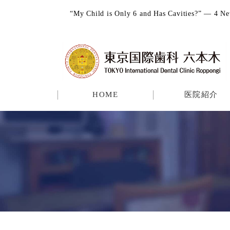
“My Child is Only 6 and Has Cavities?” 
HOME
医院紹介