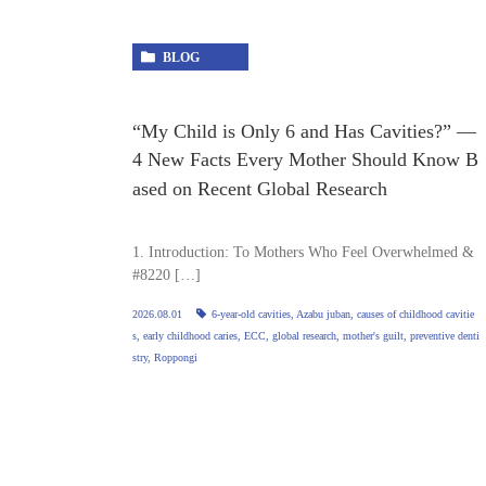
BLOG
“My Child is Only 6 and Has Cavities?” —
4 New Facts Every Mother Should Know B
ased on Recent Global Research
1. Introduction: To Mothers Who Feel Overwhelmed &
#8220 […]
2026.08.01
6-year-old cavities
,
Azabu juban
,
causes of childhood cavitie
s
,
early childhood caries
,
ECC
,
global research
,
mother's guilt
,
preventive denti
stry
,
Roppongi