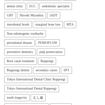
dental clinic
ECC
endodontic specialist
GBT
Hiroshi Miyashita
IADT
interdental brush
marginal bone loss
MTA
Non-odontogenic toothache
periodontal disease
PERIOFLOW
preventive dentistry
pulp preservation
Root canal treatment
Roppongi
Roppongi dentist
secondary caries
SPT
Tokyo International Dental Clinic Roppongi
Tokyo International Dental Roppongi
tooth longevity
むし歯