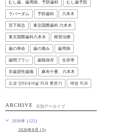
むし歯、歯周病、予防歯科
むし歯予防
ラバーダム
予防歯科
六本木
宮下裕志
東京国際歯科 六本木
東京国際歯科六本木
根管治療
歯の寿命
歯の痛み
歯周病
歯間ブラシ
歯髄保存
生存率
非歯原性歯痛
麻布十番、六本木
도쿄 인터내셔널 치과 롯폰기
예방 치과
ARCHIVE
月別アーカイブ
2026年 (122)
2026年8月 (3)