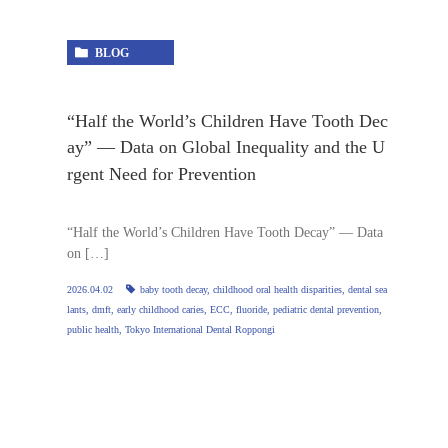
BLOG
“Half the World’s Children Have Tooth Dec
ay” — Data on Global Inequality and the U
rgent Need for Prevention
“Half the World’s Children Have Tooth Decay” — Data
on […]
2026.04.02
baby tooth decay
,
childhood oral health disparities
,
dental sea
lants
,
dmft
,
early childhood caries
,
ECC
,
fluoride
,
pediatric dental prevention
,
public health
,
Tokyo International Dental Roppongi