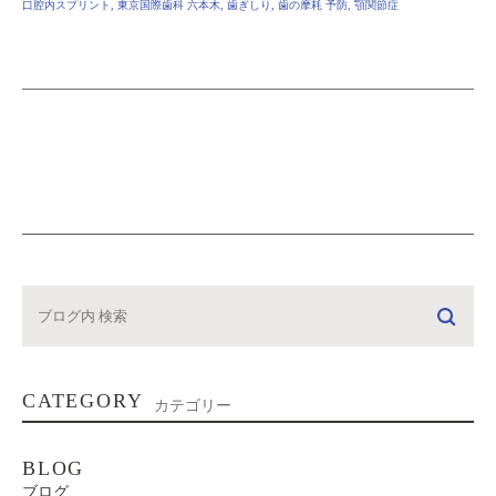
口腔内スプリント
,
東京国際歯科 六本木
,
歯ぎしり
,
歯の摩耗 予防
,
顎関節症
CATEGORY
カテゴリー
BLOG
ブログ