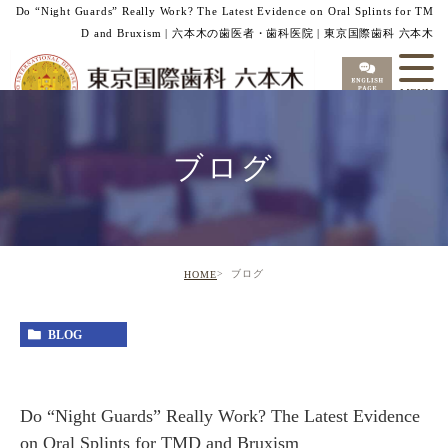
Do “Night Guards” Really Work? The Latest Evidence on Oral Splints for TM
D and Bruxism | 六本木の歯医者・歯科医院 | 東京国際歯科 六本木
ブログ
ブログ
HOME
BLOG
Do “Night Guards” Really Work? The Latest Evidence
on Oral Splints for TMD and Bruxism