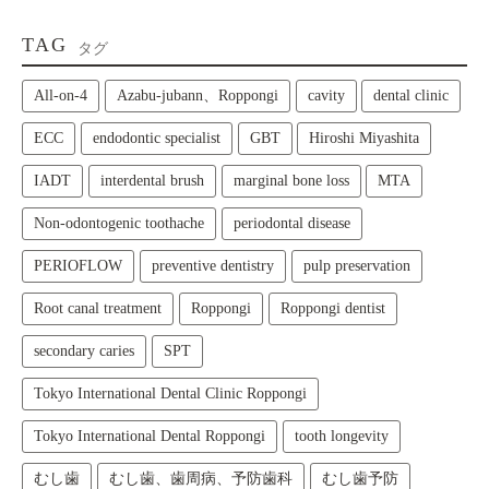
TAG
タグ
All‑on‑4
Azabu-jubann、Roppongi
cavity
dental clinic
ECC
endodontic specialist
GBT
Hiroshi Miyashita
IADT
interdental brush
marginal bone loss
MTA
Non-odontogenic toothache
periodontal disease
PERIOFLOW
preventive dentistry
pulp preservation
Root canal treatment
Roppongi
Roppongi dentist
secondary caries
SPT
Tokyo International Dental Clinic Roppongi
Tokyo International Dental Roppongi
tooth longevity
むし歯
むし歯、歯周病、予防歯科
むし歯予防