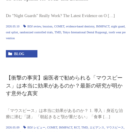
Do “Night Guards” Really Work? The Latest Evidence on O […]
2026.05.10
BDJ review
,
bruxism
,
COMET
,
evidence‑based dentistry
,
IMMPACT
,
night guard
,
oral splint
,
randomized controlled trials
,
TMD
,
Tokyo International Dental Roppongi
,
tooth wear pre
vention
BLOG
【衝撃の事実】歯医者で勧められる「マウスピー
ス」は本当に効果があるのか？最新の研究が明か
す意外な真実
「マウスピース」は本当に効果があるのか？ 1. 導入：身近な治
療に潜む「謎」 「朝起きると顎が重だるい」「食事 […]
2026.05.09
BDJ レビュー
,
COMET
,
IMMPACT
,
RCT
,
TMD
,
エビデンス
,
マウスピース
,