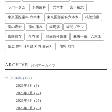
ラバーダム
予防歯科
六本木
宮下裕志
東京国際歯科 六本木
東京国際歯科六本木
根管治療
歯の寿命
歯の痛み
歯周病
歯間ブラシ
歯髄保存
生存率
非歯原性歯痛
麻布十番、六本木
도쿄 인터내셔널 치과 롯폰기
예방 치과
ARCHIVE
月別アーカイブ
2026年 (122)
2026年8月 (3)
2026年7月 (22)
2026年6月 (25)
2026年5月 (25)