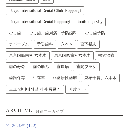
Tokyo International Dental Clinic Roppongi
Tokyo International Dental Roppongi
tooth longevity
むし歯
むし歯、歯周病、予防歯科
むし歯予防
ラバーダム
予防歯科
六本木
宮下裕志
東京国際歯科 六本木
東京国際歯科六本木
根管治療
歯の寿命
歯の痛み
歯周病
歯間ブラシ
歯髄保存
生存率
非歯原性歯痛
麻布十番、六本木
도쿄 인터내셔널 치과 롯폰기
예방 치과
ARCHIVE
月別アーカイブ
2026年 (122)