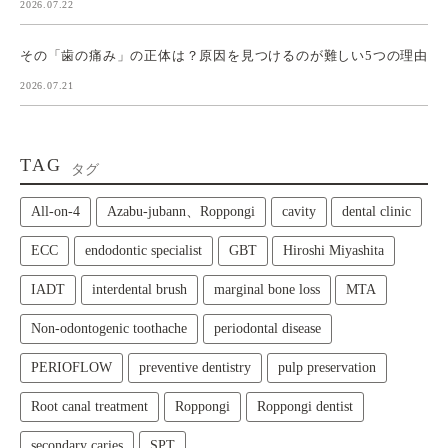
2026.07.22
その「歯の痛み」の正体は？原因を見つけるのが難しい5つの理由
2026.07.21
TAG
タグ
All‑on‑4
Azabu-jubann、Roppongi
cavity
dental clinic
ECC
endodontic specialist
GBT
Hiroshi Miyashita
IADT
interdental brush
marginal bone loss
MTA
Non-odontogenic toothache
periodontal disease
PERIOFLOW
preventive dentistry
pulp preservation
Root canal treatment
Roppongi
Roppongi dentist
secondary caries
SPT