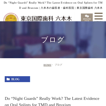
Do “Night Guards” Really Work? The Latest Evidence on Oral Splints for TM
D and Bruxism | 六本木の歯医者・歯科医院 | 東京国際歯科 六本木
ブログ
ブログ
HOME
BLOG
Do “Night Guards” Really Work? The Latest Evidence
on Oral Splints for TMD and Bruxism