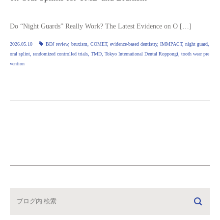
Do “Night Guards” Really Work? The Latest Evidence on O […]
2026.05.10
BDJ review
,
bruxism
,
COMET
,
evidence‑based dentistry
,
IMMPACT
,
night guard
,
oral splint
,
randomized controlled trials
,
TMD
,
Tokyo International Dental Roppongi
,
tooth wear pre
vention