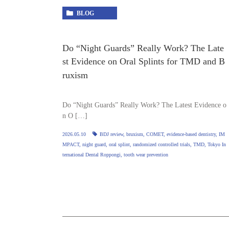
BLOG
Do “Night Guards” Really Work? The Late
st Evidence on Oral Splints for TMD and B
ruxism
Do “Night Guards” Really Work? The Latest Evidence o
n O […]
2026.05.10
BDJ review
,
bruxism
,
COMET
,
evidence‑based dentistry
,
IM
MPACT
,
night guard
,
oral splint
,
randomized controlled trials
,
TMD
,
Tokyo In
ternational Dental Roppongi
,
tooth wear prevention