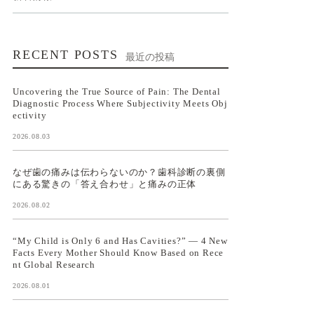
RECENT POSTS
最近の投稿
Uncovering the True Source of Pain: The Dental
Diagnostic Process Where Subjectivity Meets Obj
ectivity
2026.08.03
なぜ歯の痛みは伝わらないのか？歯科診断の裏側
にある驚きの「答え合わせ」と痛みの正体
2026.08.02
“My Child is Only 6 and Has Cavities?” — 4 New
Facts Every Mother Should Know Based on Rece
nt Global Research
2026.08.01