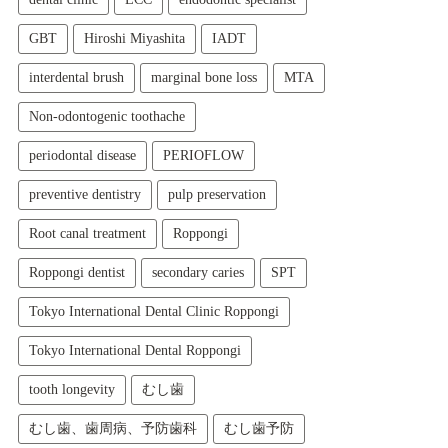
GBT
Hiroshi Miyashita
IADT
interdental brush
marginal bone loss
MTA
Non-odontogenic toothache
periodontal disease
PERIOFLOW
preventive dentistry
pulp preservation
Root canal treatment
Roppongi
Roppongi dentist
secondary caries
SPT
Tokyo International Dental Clinic Roppongi
Tokyo International Dental Roppongi
tooth longevity
むし歯
むし歯、歯周病、予防歯科
むし歯予防