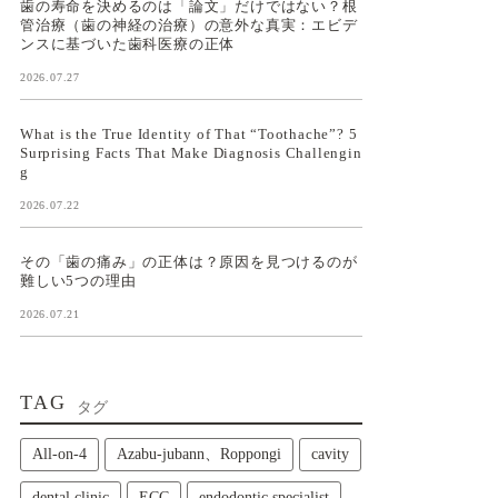
歯の寿命を決めるのは「論文」だけではない？根
管治療（歯の神経の治療）の意外な真実：エビデ
ンスに基づいた歯科医療の正体
2026.07.27
What is the True Identity of That “Toothache”? 5
Surprising Facts That Make Diagnosis Challengin
g
2026.07.22
その「歯の痛み」の正体は？原因を見つけるのが
難しい5つの理由
2026.07.21
TAG
タグ
All‑on‑4
Azabu-jubann、Roppongi
cavity
dental clinic
ECC
endodontic specialist