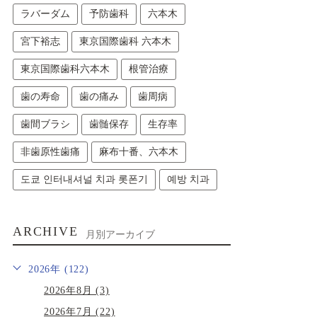
ラバーダム
予防歯科
六本木
宮下裕志
東京国際歯科 六本木
東京国際歯科六本木
根管治療
歯の寿命
歯の痛み
歯周病
歯間ブラシ
歯髄保存
生存率
非歯原性歯痛
麻布十番、六本木
도쿄 인터내셔널 치과 롯폰기
예방 치과
ARCHIVE
月別アーカイブ
2026年 (122)
2026年8月 (3)
2026年7月 (22)