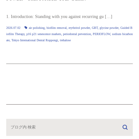
1. Introduction: Standing with you against recurring gu […]
2026.07.02
air polishing
,
biofilm removal
,
erythritol powder
,
GBT
,
glycine powder
,
Guided B
iofilm Therapy
,
p16 p21 senescence markers
,
periodontal prevention
,
PERIOFLOW
,
sodium bicarbon
ate
,
Tokyo International Dental Roppongi
,
trehalose