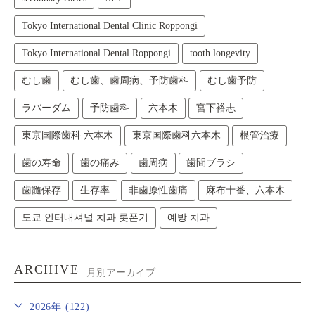
Tokyo International Dental Clinic Roppongi
Tokyo International Dental Roppongi
tooth longevity
むし歯
むし歯、歯周病、予防歯科
むし歯予防
ラバーダム
予防歯科
六本木
宮下裕志
東京国際歯科 六本木
東京国際歯科六本木
根管治療
歯の寿命
歯の痛み
歯周病
歯間ブラシ
歯髄保存
生存率
非歯原性歯痛
麻布十番、六本木
도쿄 인터내셔널 치과 롯폰기
예방 치과
ARCHIVE
月別アーカイブ
2026年 (122)