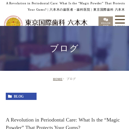
A Revolution in Periodontal Care: What Is the “Magic Powder” That Protects
Your Gums? | 六本木の歯医者・歯科医院 | 東京国際歯科 六本木
ブログ
ブログ
HOME
BLOG
A Revolution in Periodontal Care: What Is the “Magic
Powder” That Protects Your Gums?