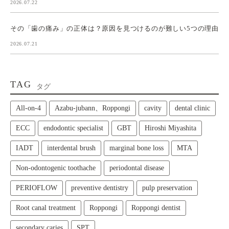
2026.07.22
その「歯の痛み」の正体は？原因を見つけるのが難しい5つの理由
2026.07.21
TAG
タグ
All‑on‑4
Azabu-jubann、Roppongi
cavity
dental clinic
ECC
endodontic specialist
GBT
Hiroshi Miyashita
IADT
interdental brush
marginal bone loss
MTA
Non-odontogenic toothache
periodontal disease
PERIOFLOW
preventive dentistry
pulp preservation
Root canal treatment
Roppongi
Roppongi dentist
secondary caries
SPT