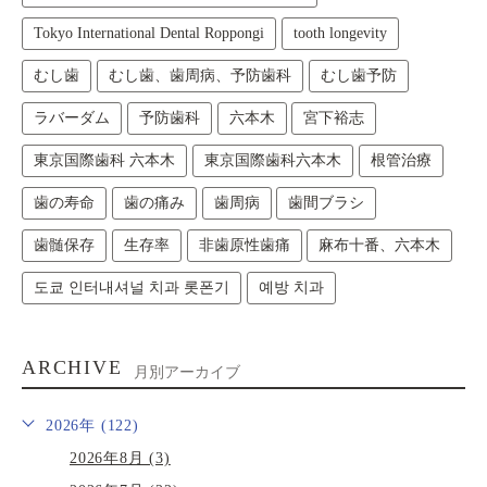
Tokyo International Dental Roppongi
tooth longevity
むし歯
むし歯、歯周病、予防歯科
むし歯予防
ラバーダム
予防歯科
六本木
宮下裕志
東京国際歯科 六本木
東京国際歯科六本木
根管治療
歯の寿命
歯の痛み
歯周病
歯間ブラシ
歯髄保存
生存率
非歯原性歯痛
麻布十番、六本木
도쿄 인터내셔널 치과 롯폰기
예방 치과
ARCHIVE
月別アーカイブ
2026年 (122)
2026年8月 (3)