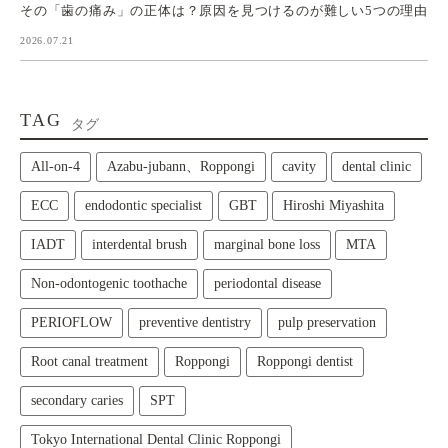
その「歯の痛み」の正体は？原因を見つけるのが難しい5つの理由
2026.07.21
TAG
タグ
All‑on‑4
Azabu-jubann、Roppongi
cavity
dental clinic
ECC
endodontic specialist
GBT
Hiroshi Miyashita
IADT
interdental brush
marginal bone loss
MTA
Non-odontogenic toothache
periodontal disease
PERIOFLOW
preventive dentistry
pulp preservation
Root canal treatment
Roppongi
Roppongi dentist
secondary caries
SPT
Tokyo International Dental Clinic Roppongi