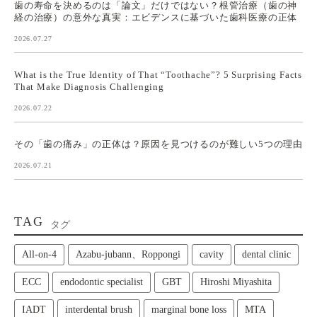
歯の寿命を決めるのは「論文」だけではない？根管治療（歯の神
経の治療）の意外な真実：エビデンスに基づいた歯科医療の正体
2026.07.27
What is the True Identity of That “Toothache”? 5 Surprising Facts
That Make Diagnosis Challenging
2026.07.22
その「歯の痛み」の正体は？原因を見つけるのが難しい5つの理由
2026.07.21
TAG
タグ
All‑on‑4
Azabu-jubann、Roppongi
cavity
dental clinic
ECC
endodontic specialist
GBT
Hiroshi Miyashita
IADT
interdental brush
marginal bone loss
MTA