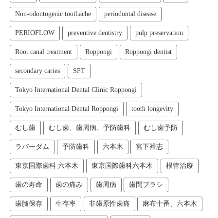
Non-odontogenic toothache
periodontal disease
PERIOFLOW
preventive dentistry
pulp preservation
Root canal treatment
Roppongi
Roppongi dentist
secondary caries
SPT
Tokyo International Dental Clinic Roppongi
Tokyo International Dental Roppongi
tooth longevity
むし歯
むし歯、歯周病、予防歯科
むし歯予防
ラバーダム
予防歯科
六本木
宮下裕志
東京国際歯科 六本木
東京国際歯科六本木
根管治療
歯の寿命
歯の痛み
歯周病
歯間ブラシ
歯髄保存
生存率
非歯原性歯痛
麻布十番、六本木