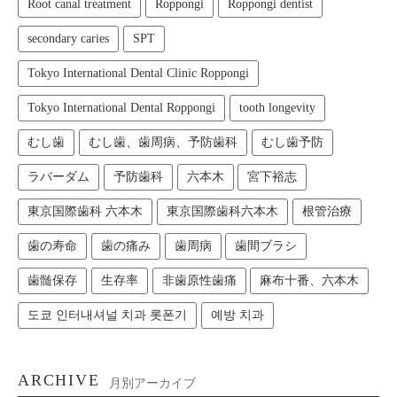
Root canal treatment
Roppongi
Roppongi dentist
secondary caries
SPT
Tokyo International Dental Clinic Roppongi
Tokyo International Dental Roppongi
tooth longevity
むし歯
むし歯、歯周病、予防歯科
むし歯予防
ラバーダム
予防歯科
六本木
宮下裕志
東京国際歯科 六本木
東京国際歯科六本木
根管治療
歯の寿命
歯の痛み
歯周病
歯間ブラシ
歯髄保存
生存率
非歯原性歯痛
麻布十番、六本木
도쿄 인터내셔널 치과 롯폰기
예방 치과
ARCHIVE
月別アーカイブ