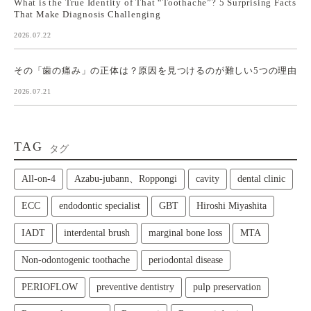
What is the True Identity of That “Toothache”? 5 Surprising Facts
That Make Diagnosis Challenging
2026.07.22
その「歯の痛み」の正体は？原因を見つけるのが難しい5つの理由
2026.07.21
TAG
タグ
All‑on‑4
Azabu-jubann、Roppongi
cavity
dental clinic
ECC
endodontic specialist
GBT
Hiroshi Miyashita
IADT
interdental brush
marginal bone loss
MTA
Non-odontogenic toothache
periodontal disease
PERIOFLOW
preventive dentistry
pulp preservation