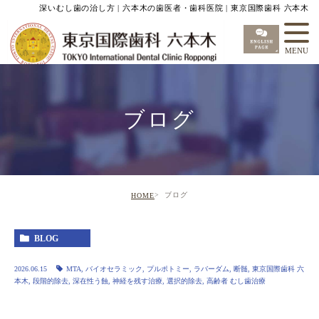
深いむし歯の治し方 | 六本木の歯医者・歯科医院 | 東京国際歯科 六本木
ブログ
ブログ
HOME
BLOG
2026.06.15
MTA
,
バイオセラミック
,
プルポトミー
,
ラバーダム
,
断髄
,
東京国際歯科 六
本木
,
段階的除去
,
深在性う蝕
,
神経を残す治療
,
選択的除去
,
高齢者 むし歯治療