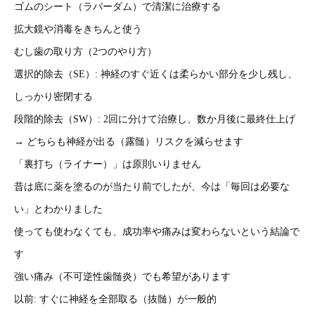
ゴムのシート（ラバーダム）で清潔に治療する
拡大鏡や消毒をきちんと使う
むし歯の取り方（2つのやり方）
選択的除去（SE）: 神経のすぐ近くは柔らかい部分を少し残し、
しっかり密閉する
段階的除去（SW）: 2回に分けて治療し、数か月後に最終仕上げ
→ どちらも神経が出る（露髄）リスクを減らせます
「裏打ち（ライナー）」は原則いりません
昔は底に薬を塗るのが当たり前でしたが、今は「毎回は必要な
い」とわかりました
使っても使わなくても、成功率や痛みは変わらないという結論で
す
強い痛み（不可逆性歯髄炎）でも希望があります
以前: すぐに神経を全部取る（抜髄）が一般的