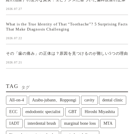
2026.07.27
What is the True Identity of That “Toothache”? 5 Surprising Facts
That Make Diagnosis Challenging
2026.07.22
その「歯の痛み」の正体は？原因を見つけるのが難しい5つの理由
2026.07.21
TAG
タグ
All‑on‑4
Azabu-jubann、Roppongi
cavity
dental clinic
ECC
endodontic specialist
GBT
Hiroshi Miyashita
IADT
interdental brush
marginal bone loss
MTA