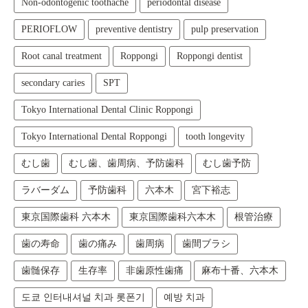
Non-odontogenic toothache
periodontal disease
PERIOFLOW
preventive dentistry
pulp preservation
Root canal treatment
Roppongi
Roppongi dentist
secondary caries
SPT
Tokyo International Dental Clinic Roppongi
Tokyo International Dental Roppongi
tooth longevity
むし歯
むし歯、歯周病、予防歯科
むし歯予防
ラバーダム
予防歯科
六本木
宮下裕志
東京国際歯科 六本木
東京国際歯科六本木
根管治療
歯の寿命
歯の痛み
歯周病
歯間ブラシ
歯髄保存
生存率
非歯原性歯痛
麻布十番、六本木
도쿄 인터내셔널 치과 롯폰기
예방 치과