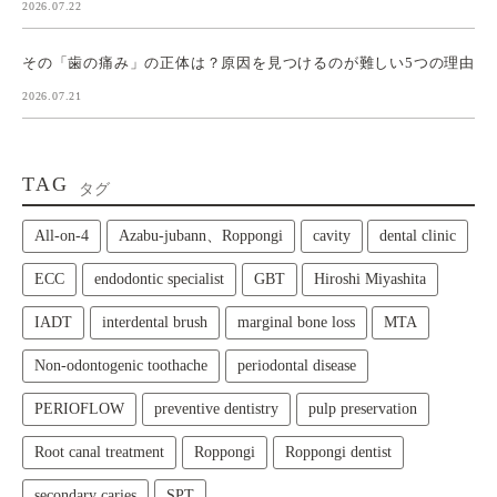
2026.07.22
その「歯の痛み」の正体は？原因を見つけるのが難しい5つの理由
2026.07.21
TAG
タグ
All‑on‑4
Azabu-jubann、Roppongi
cavity
dental clinic
ECC
endodontic specialist
GBT
Hiroshi Miyashita
IADT
interdental brush
marginal bone loss
MTA
Non-odontogenic toothache
periodontal disease
PERIOFLOW
preventive dentistry
pulp preservation
Root canal treatment
Roppongi
Roppongi dentist
secondary caries
SPT