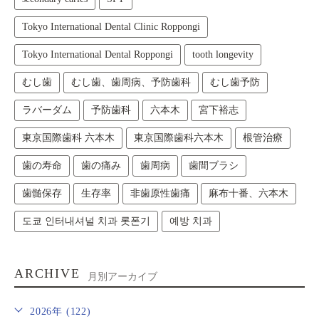
Tokyo International Dental Clinic Roppongi
Tokyo International Dental Roppongi
tooth longevity
むし歯
むし歯、歯周病、予防歯科
むし歯予防
ラバーダム
予防歯科
六本木
宮下裕志
東京国際歯科 六本木
東京国際歯科六本木
根管治療
歯の寿命
歯の痛み
歯周病
歯間ブラシ
歯髄保存
生存率
非歯原性歯痛
麻布十番、六本木
도쿄 인터내셔널 치과 롯폰기
예방 치과
ARCHIVE
月別アーカイブ
2026年 (122)