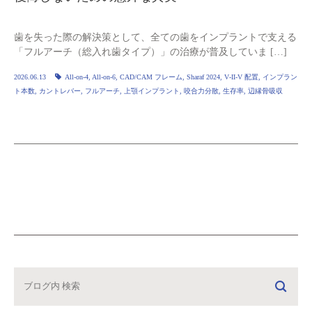
歯を失った際の解決策として、全ての歯をインプラントで支える
「フルアーチ（総入れ歯タイプ）」の治療が普及していま […]
2026.06.13
All‑on‑4
,
All‑on‑6
,
CAD/CAM フレーム
,
Sharaf 2024
,
V‑II‑V 配置
,
インプラン
ト本数
,
カントレバー
,
フルアーチ
,
上顎インプラント
,
咬合力分散
,
生存率
,
辺縁骨吸収