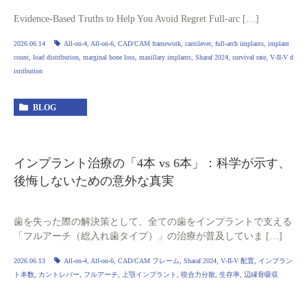
Evidence‑Based Truths to Help You Avoid Regret Full‑arc […]
2026.06.14
All‑on‑4
,
All‑on‑6
,
CAD/CAM framework
,
cantilever
,
full‑arch implants
,
implant
count
,
load distribution
,
marginal bone loss
,
maxillary implants
,
Sharaf 2024
,
survival rate
,
V‑II‑V d
istribution
BLOG
インプラント治療の「4本 vs 6本」：科学が示す、
後悔しないための意外な真実
歯を失った際の解決策として、全ての歯をインプラントで支える
「フルアーチ（総入れ歯タイプ）」の治療が普及していま […]
2026.06.13
All‑on‑4
,
All‑on‑6
,
CAD/CAM フレーム
,
Sharaf 2024
,
V‑II‑V 配置
,
インプラン
ト本数
,
カントレバー
,
フルアーチ
,
上顎インプラント
,
咬合力分散
,
生存率
,
辺縁骨吸収