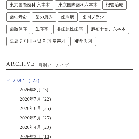
東京国際歯科 六本木
東京国際歯科六本木
根管治療
歯の寿命
歯の痛み
歯周病
歯間ブラシ
歯髄保存
生存率
非歯原性歯痛
麻布十番、六本木
도쿄 인터내셔널 치과 롯폰기
예방 치과
ARCHIVE
月別アーカイブ
2026年 (122)
2026年8月 (3)
2026年7月 (22)
2026年6月 (25)
2026年5月 (25)
2026年4月 (20)
2026年3月 (10)