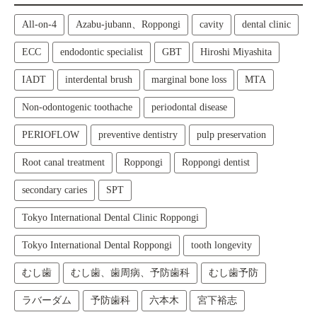
All‑on‑4
Azabu-jubann、Roppongi
cavity
dental clinic
ECC
endodontic specialist
GBT
Hiroshi Miyashita
IADT
interdental brush
marginal bone loss
MTA
Non-odontogenic toothache
periodontal disease
PERIOFLOW
preventive dentistry
pulp preservation
Root canal treatment
Roppongi
Roppongi dentist
secondary caries
SPT
Tokyo International Dental Clinic Roppongi
Tokyo International Dental Roppongi
tooth longevity
むし歯
むし歯、歯周病、予防歯科
むし歯予防
ラバーダム
予防歯科
六本木
宮下裕志