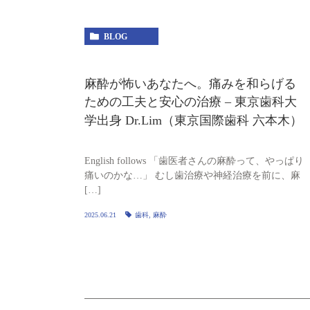
BLOG
麻酔が怖いあなたへ。痛みを和らげる
ための工夫と安心の治療 – 東京歯科大
学出身 Dr.Lim（東京国際歯科 六本木）
English follows 「歯医者さんの麻酔って、やっぱり
痛いのかな…」 むし歯治療や神経治療を前に、麻
[…]
2025.06.21
歯科
,
麻酔