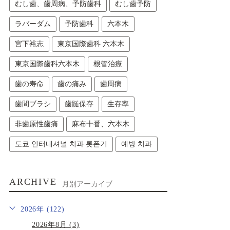
むし歯、歯周病、予防歯科
むし歯予防
ラバーダム
予防歯科
六本木
宮下裕志
東京国際歯科 六本木
東京国際歯科六本木
根管治療
歯の寿命
歯の痛み
歯周病
歯間ブラシ
歯髄保存
生存率
非歯原性歯痛
麻布十番、六本木
도쿄 인터내셔널 치과 롯폰기
예방 치과
ARCHIVE
月別アーカイブ
2026年 (122)
2026年8月 (3)