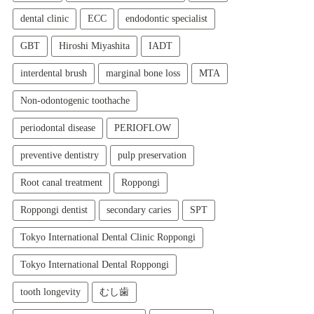
dental clinic
ECC
endodontic specialist
GBT
Hiroshi Miyashita
IADT
interdental brush
marginal bone loss
MTA
Non-odontogenic toothache
periodontal disease
PERIOFLOW
preventive dentistry
pulp preservation
Root canal treatment
Roppongi
Roppongi dentist
secondary caries
SPT
Tokyo International Dental Clinic Roppongi
Tokyo International Dental Roppongi
tooth longevity
むし歯