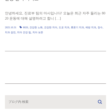
안녕하세요, 진료부 팀의 마사입니다! 오늘은 최근 자주 들리는 80
20 운동에 대해 설명하려고 합니 […]
2025.10.31
8020
,
건강한 노화
,
건강한 치아
,
도쿄 치과
,
롯폰기 치과
,
예방 치과
,
장수
,
치과 검진
,
치아 건강 팁
,
치아 보존