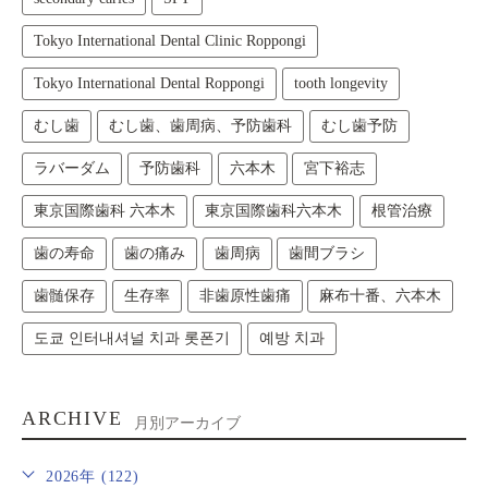
Tokyo International Dental Clinic Roppongi
Tokyo International Dental Roppongi
tooth longevity
むし歯
むし歯、歯周病、予防歯科
むし歯予防
ラバーダム
予防歯科
六本木
宮下裕志
東京国際歯科 六本木
東京国際歯科六本木
根管治療
歯の寿命
歯の痛み
歯周病
歯間ブラシ
歯髄保存
生存率
非歯原性歯痛
麻布十番、六本木
도쿄 인터내셔널 치과 롯폰기
예방 치과
ARCHIVE
月別アーカイブ
2026年 (122)