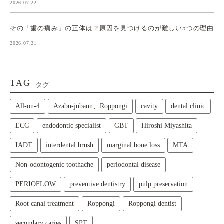
2026.07.22
その「歯の痛み」の正体は？原因を見つけるのが難しい5つの理由
2026.07.21
TAG
タグ
All‑on‑4
Azabu-jubann、Roppongi
cavity
dental clinic
ECC
endodontic specialist
GBT
Hiroshi Miyashita
IADT
interdental brush
marginal bone loss
MTA
Non-odontogenic toothache
periodontal disease
PERIOFLOW
preventive dentistry
pulp preservation
Root canal treatment
Roppongi
Roppongi dentist
secondary caries
SPT