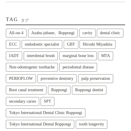
TAG
タグ
All‑on‑4
Azabu-jubann、Roppongi
cavity
dental clinic
ECC
endodontic specialist
GBT
Hiroshi Miyashita
IADT
interdental brush
marginal bone loss
MTA
Non-odontogenic toothache
periodontal disease
PERIOFLOW
preventive dentistry
pulp preservation
Root canal treatment
Roppongi
Roppongi dentist
secondary caries
SPT
Tokyo International Dental Clinic Roppongi
Tokyo International Dental Roppongi
tooth longevity