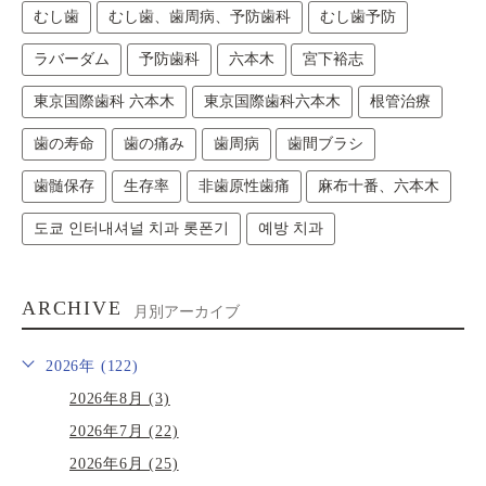
むし歯
むし歯、歯周病、予防歯科
むし歯予防
ラバーダム
予防歯科
六本木
宮下裕志
東京国際歯科 六本木
東京国際歯科六本木
根管治療
歯の寿命
歯の痛み
歯周病
歯間ブラシ
歯髄保存
生存率
非歯原性歯痛
麻布十番、六本木
도쿄 인터내셔널 치과 롯폰기
예방 치과
ARCHIVE
月別アーカイブ
2026年 (122)
2026年8月 (3)
2026年7月 (22)
2026年6月 (25)