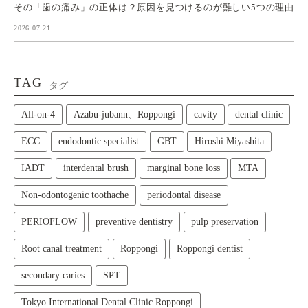
その「歯の痛み」の正体は？原因を見つけるのが難しい5つの理由
2026.07.21
TAG
タグ
All‑on‑4
Azabu-jubann、Roppongi
cavity
dental clinic
ECC
endodontic specialist
GBT
Hiroshi Miyashita
IADT
interdental brush
marginal bone loss
MTA
Non-odontogenic toothache
periodontal disease
PERIOFLOW
preventive dentistry
pulp preservation
Root canal treatment
Roppongi
Roppongi dentist
secondary caries
SPT
Tokyo International Dental Clinic Roppongi