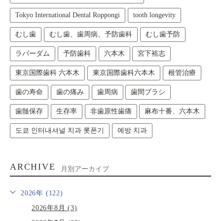
Tokyo International Dental Roppongi
tooth longevity
むし歯
むし歯、歯周病、予防歯科
むし歯予防
ラバーダム
予防歯科
六本木
宮下裕志
東京国際歯科 六本木
東京国際歯科六本木
根管治療
歯の寿命
歯の痛み
歯周病
歯間ブラシ
歯髄保存
生存率
非歯原性歯痛
麻布十番、六本木
도쿄 인터내셔널 치과 롯폰기
예방 치과
ARCHIVE
月別アーカイブ
2026年 (122)
2026年8月 (3)