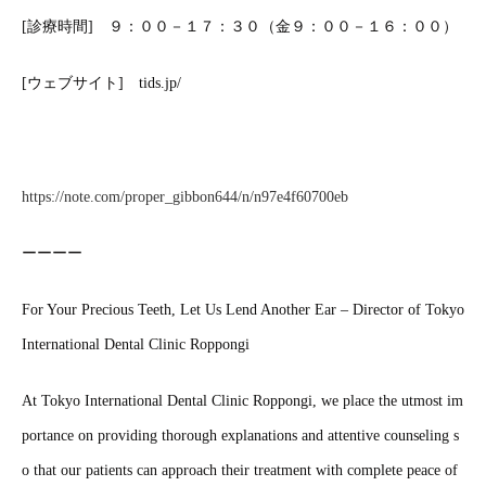
[診療時間] ９：００－１７：３０（金９：００－１６：００）
[ウェブサイト] tids.jp/
https://note.com/proper_gibbon644/n/n97e4f60700eb
ーーーー
For Your Precious Teeth, Let Us Lend Another Ear – Director of Tokyo
International Dental Clinic Roppongi
At Tokyo International Dental Clinic Roppongi, we place the utmost im
portance on providing thorough explanations and attentive counseling s
o that our patients can approach their treatment with complete peace of