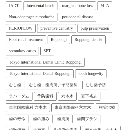
IADT
interdental brush
marginal bone loss
MTA
Non-odontogenic toothache
periodontal disease
PERIOFLOW
preventive dentistry
pulp preservation
Root canal treatment
Roppongi
Roppongi dentist
secondary caries
SPT
Tokyo International Dental Clinic Roppongi
Tokyo International Dental Roppongi
tooth longevity
むし歯
むし歯、歯周病、予防歯科
むし歯予防
ラバーダム
予防歯科
六本木
宮下裕志
東京国際歯科 六本木
東京国際歯科六本木
根管治療
歯の寿命
歯の痛み
歯周病
歯間ブラシ