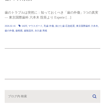
歯のトラブルは突然に：知っておくべき「歯の外傷」5つの真実
— 東京国際歯科 六本木 院長より Experie […]
2026.02.16
IADT
,
マウスガード
,
乳歯 外傷
,
抜けた歯 応急処置
,
東京国際歯科 六本木
,
歯の外傷
,
歯根膜
,
歯髄温存
,
永久歯 再植