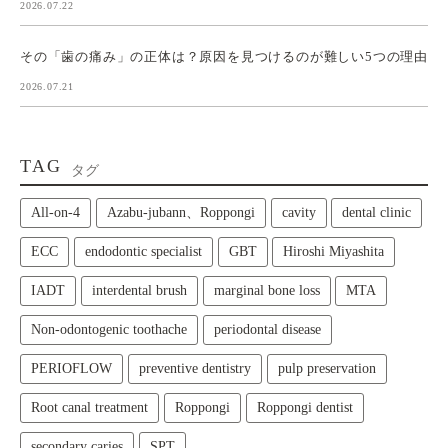
2026.07.22
その「歯の痛み」の正体は？原因を見つけるのが難しい5つの理由
2026.07.21
TAG
タグ
All‑on‑4
Azabu-jubann、Roppongi
cavity
dental clinic
ECC
endodontic specialist
GBT
Hiroshi Miyashita
IADT
interdental brush
marginal bone loss
MTA
Non-odontogenic toothache
periodontal disease
PERIOFLOW
preventive dentistry
pulp preservation
Root canal treatment
Roppongi
Roppongi dentist
secondary caries
SPT