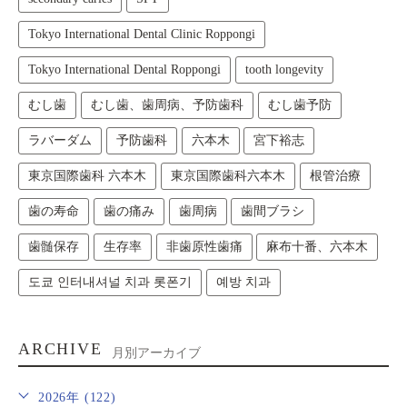
Tokyo International Dental Clinic Roppongi
Tokyo International Dental Roppongi
tooth longevity
むし歯
むし歯、歯周病、予防歯科
むし歯予防
ラバーダム
予防歯科
六本木
宮下裕志
東京国際歯科 六本木
東京国際歯科六本木
根管治療
歯の寿命
歯の痛み
歯周病
歯間ブラシ
歯髄保存
生存率
非歯原性歯痛
麻布十番、六本木
도쿄 인터내셔널 치과 롯폰기
예방 치과
ARCHIVE
月別アーカイブ
2026年 (122)