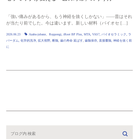
「強い痛みがあるから、もう神経を抜くしかない」——昔はそれ
が当たり前でした。今は違います。新しい材料（バイオセ […]
2026.06.23
Azabu-jubann、Roppongi
,
iRoot BP Plus
,
MTA
,
VAS7
,
バイオセラミック
,
ラ
バーダム
,
化学的洗浄
,
拡大視野
,
断髄
,
歯の寿命 延ばす
,
歯髄保存
,
直接覆髄
,
神経を抜く前
に