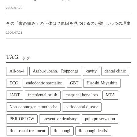
2026.07.22
その「歯の痛み」の正体は？原因を見つけるのが難しい5つの理由
2026.07.21
TAG
タグ
All‑on‑4
Azabu-jubann、Roppongi
cavity
dental clinic
ECC
endodontic specialist
GBT
Hiroshi Miyashita
IADT
interdental brush
marginal bone loss
MTA
Non-odontogenic toothache
periodontal disease
PERIOFLOW
preventive dentistry
pulp preservation
Root canal treatment
Roppongi
Roppongi dentist