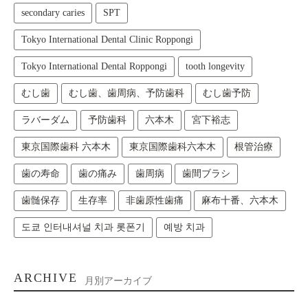
secondary caries
SPT
Tokyo International Dental Clinic Roppongi
Tokyo International Dental Roppongi
tooth longevity
むし歯
むし歯、歯周病、予防歯科
むし歯予防
ラバーダム
予防歯科
六本木
宮下裕志
東京国際歯科 六本木
東京国際歯科六本木
根管治療
歯の寿命
歯の痛み
歯周病
歯間ブラシ
歯髄保存
生存率
非歯原性歯痛
麻布十番、六本木
도쿄 인터내셔널 치과 롯폰기
예방 치과
ARCHIVE
月別アーカイブ