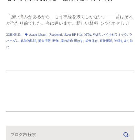
「強い痛みがあるから、もう神経を抜くしかない」——昔はそれ
が当たり前でした。今は違います。新しい材料（バイオセ […]
2026.06.23
Azabu-jubann、Roppongi
,
iRoot BP Plus
,
MTA
,
VAS7
,
バイオセラミック
,
ラ
バーダム
,
化学的洗浄
,
拡大視野
,
断髄
,
歯の寿命 延ばす
,
歯髄保存
,
直接覆髄
,
神経を抜く前
に