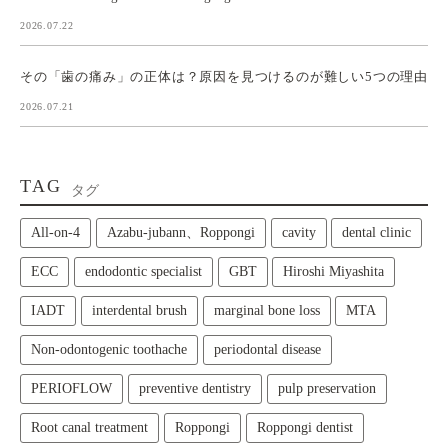
2026.07.22
その「歯の痛み」の正体は？原因を見つけるのが難しい5つの理由
2026.07.21
TAG
タグ
All‑on‑4
Azabu-jubann、Roppongi
cavity
dental clinic
ECC
endodontic specialist
GBT
Hiroshi Miyashita
IADT
interdental brush
marginal bone loss
MTA
Non-odontogenic toothache
periodontal disease
PERIOFLOW
preventive dentistry
pulp preservation
Root canal treatment
Roppongi
Roppongi dentist