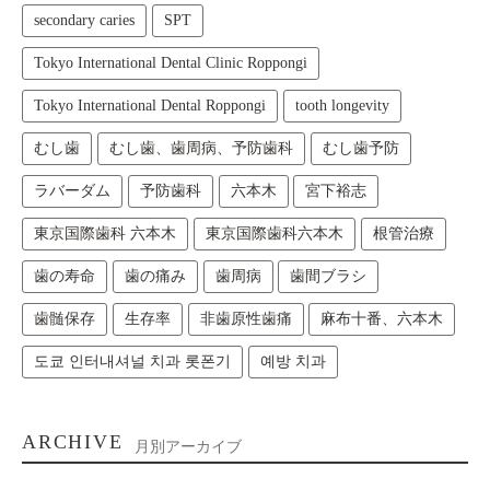
secondary caries
SPT
Tokyo International Dental Clinic Roppongi
Tokyo International Dental Roppongi
tooth longevity
むし歯
むし歯、歯周病、予防歯科
むし歯予防
ラバーダム
予防歯科
六本木
宮下裕志
東京国際歯科 六本木
東京国際歯科六本木
根管治療
歯の寿命
歯の痛み
歯周病
歯間ブラシ
歯髄保存
生存率
非歯原性歯痛
麻布十番、六本木
도쿄 인터내셔널 치과 롯폰기
예방 치과
ARCHIVE
月別アーカイブ