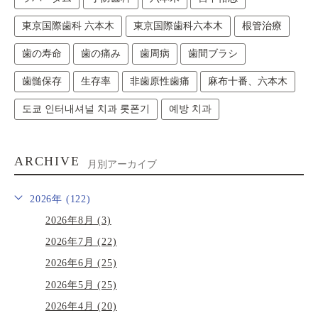
東京国際歯科 六本木
東京国際歯科六本木
根管治療
歯の寿命
歯の痛み
歯周病
歯間ブラシ
歯髄保存
生存率
非歯原性歯痛
麻布十番、六本木
도쿄 인터내셔널 치과 롯폰기
예방 치과
ARCHIVE
月別アーカイブ
2026年 (122)
2026年8月 (3)
2026年7月 (22)
2026年6月 (25)
2026年5月 (25)
2026年4月 (20)