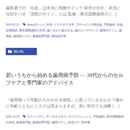
歯医者での「出血」は本当に危険サイン？ 科学が示す、本当に
注目すべき「沈黙のサイン」とは 監修：東京国際歯科六 […]
2026.03.21
4mmポケット
,
BOP
,
イエテボリ大学
,
プロービング時出血
,
予防歯科
,
出血
,
定期検診
,
東京国際歯科六本木
,
歯ぐきから血が出る
,
歯のメンテナンス
,
歯周ポケット
,
歯
周病
,
歯周病リスク
,
歯周病専門医
,
陰性的中率
BLOG
若いうちから始める歯周病予防 — 30代からのセル
フケアと専門家のアドバイス
「歯周病って年配の人がかかる病気」と思っていませんか？確か
に年齢とともにリスクは高まりますが、若い世代でも油断 […]
2025.10.14
スウェーデン
,
デンタルフロス
,
マウスウォッシュ
,
予防歯科
,
東京国際歯科
六本木
,
歯周病予防
,
歯周病専門医
,
歯間ブラシ
,
自宅ケア
,
若年層