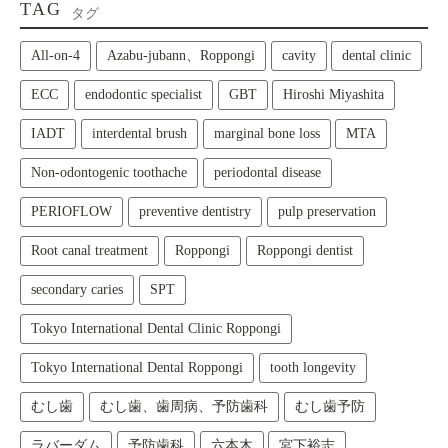
TAG
タグ
All‑on‑4
Azabu-jubann、Roppongi
cavity
dental clinic
ECC
endodontic specialist
GBT
Hiroshi Miyashita
IADT
interdental brush
marginal bone loss
MTA
Non-odontogenic toothache
periodontal disease
PERIOFLOW
preventive dentistry
pulp preservation
Root canal treatment
Roppongi
Roppongi dentist
secondary caries
SPT
Tokyo International Dental Clinic Roppongi
Tokyo International Dental Roppongi
tooth longevity
むし歯
むし歯、歯周病、予防歯科
むし歯予防
ラバーダム
予防歯科
六本木
宮下裕志