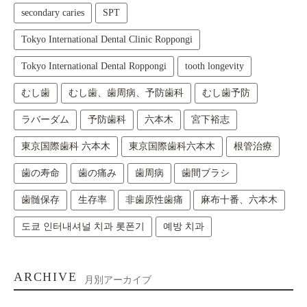
secondary caries
SPT
Tokyo International Dental Clinic Roppongi
Tokyo International Dental Roppongi
tooth longevity
むし歯
むし歯、歯周病、予防歯科
むし歯予防
ラバーダム
予防歯科
六本木
宮下裕志
東京国際歯科 六本木
東京国際歯科六本木
根管治療
歯の寿命
歯の痛み
歯周病
歯間ブラシ
歯髄保存
生存率
非歯原性歯痛
麻布十番、六本木
도쿄 인터내셔널 치과 롯폰기
예방 치과
ARCHIVE
月別アーカイブ