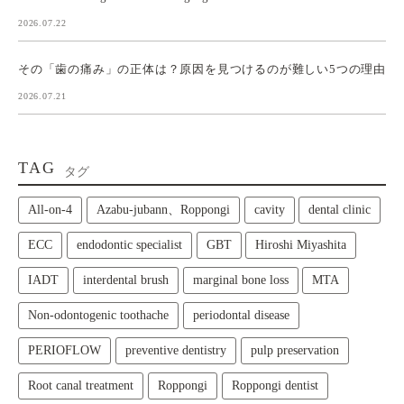
2026.07.22
その「歯の痛み」の正体は？原因を見つけるのが難しい5つの理由
2026.07.21
TAG
タグ
All‑on‑4
Azabu-jubann、Roppongi
cavity
dental clinic
ECC
endodontic specialist
GBT
Hiroshi Miyashita
IADT
interdental brush
marginal bone loss
MTA
Non-odontogenic toothache
periodontal disease
PERIOFLOW
preventive dentistry
pulp preservation
Root canal treatment
Roppongi
Roppongi dentist