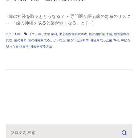
歯の神経を取るとどうなる？ ～専門医が語る歯の寿命のリスク
～ 「歯の神経を取ると歯が弱くなる」と […]
2025.11.04
イエテボリ大学 歯科
,
東京国際歯科六本木
,
根管治療 後 予後
,
根管治療専
門医
,
歯の寿命
,
歯の神経を取るとどうなる
,
歯を守る診断学
,
神経を取った歯 寿命
,
神経を
取った歯 抜歯率
,
神経を守る方法