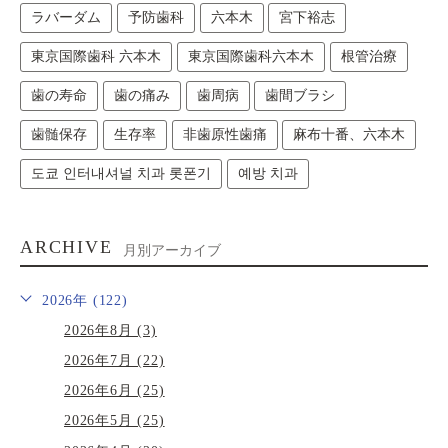
ラバーダム
予防歯科
六本木
宮下裕志
東京国際歯科 六本木
東京国際歯科六本木
根管治療
歯の寿命
歯の痛み
歯周病
歯間ブラシ
歯髄保存
生存率
非歯原性歯痛
麻布十番、六本木
도쿄 인터내셔널 치과 롯폰기
예방 치과
ARCHIVE
月別アーカイブ
2026年 (122)
2026年8月 (3)
2026年7月 (22)
2026年6月 (25)
2026年5月 (25)