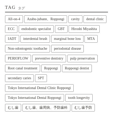
TAG
タグ
All‑on‑4
Azabu-jubann、Roppongi
cavity
dental clinic
ECC
endodontic specialist
GBT
Hiroshi Miyashita
IADT
interdental brush
marginal bone loss
MTA
Non-odontogenic toothache
periodontal disease
PERIOFLOW
preventive dentistry
pulp preservation
Root canal treatment
Roppongi
Roppongi dentist
secondary caries
SPT
Tokyo International Dental Clinic Roppongi
Tokyo International Dental Roppongi
tooth longevity
むし歯
むし歯、歯周病、予防歯科
むし歯予防