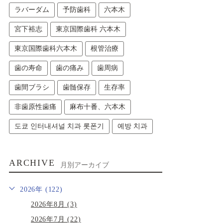
ラバーダム
予防歯科
六本木
宮下裕志
東京国際歯科 六本木
東京国際歯科六本木
根管治療
歯の寿命
歯の痛み
歯周病
歯間ブラシ
歯髄保存
生存率
非歯原性歯痛
麻布十番、六本木
도쿄 인터내셔널 치과 롯폰기
예방 치과
ARCHIVE
月別アーカイブ
2026年 (122)
2026年8月 (3)
2026年7月 (22)