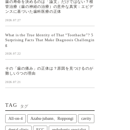
歯の寿命を決めるのは「論文」だけではない？根
管治療（歯の神経の治療）の意外な真実：エビデ
ンスに基づいた歯科医療の正体
2026.07.27
What is the True Identity of That “Toothache”? 5
Surprising Facts That Make Diagnosis Challengin
g
2026.07.22
その「歯の痛み」の正体は？原因を見つけるのが
難しい5つの理由
2026.07.21
TAG
タグ
All‑on‑4
Azabu-jubann、Roppongi
cavity
dental clinic
ECC
endodontic specialist