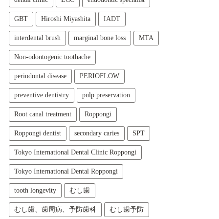
GBT
Hiroshi Miyashita
IADT
interdental brush
marginal bone loss
MTA
Non-odontogenic toothache
periodontal disease
PERIOFLOW
preventive dentistry
pulp preservation
Root canal treatment
Roppongi
Roppongi dentist
secondary caries
SPT
Tokyo International Dental Clinic Roppongi
Tokyo International Dental Roppongi
tooth longevity
むし歯
むし歯、歯周病、予防歯科
むし歯予防