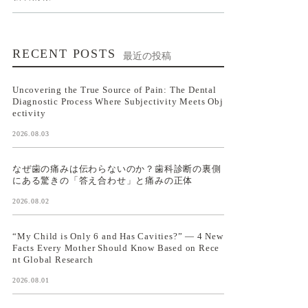
RECENT POSTS
最近の投稿
Uncovering the True Source of Pain: The Dental
Diagnostic Process Where Subjectivity Meets Obj
ectivity
2026.08.03
なぜ歯の痛みは伝わらないのか？歯科診断の裏側
にある驚きの「答え合わせ」と痛みの正体
2026.08.02
“My Child is Only 6 and Has Cavities?” — 4 New
Facts Every Mother Should Know Based on Rece
nt Global Research
2026.08.01