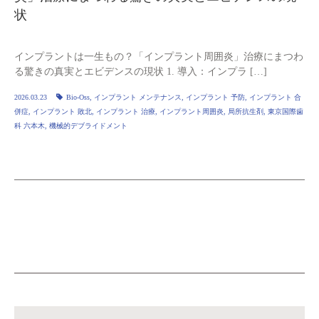
状
インプラントは一生もの？「インプラント周囲炎」治療にまつわ
る驚きの真実とエビデンスの現状 1. 導入：インプラ […]
2026.03.23
Bio‑Oss
,
インプラント メンテナンス
,
インプラント 予防
,
インプラント 合
併症
,
インプラント 敗北
,
インプラント 治療
,
インプラント周囲炎
,
局所抗生剤
,
東京国際歯
科 六本木
,
機械的デブライドメント