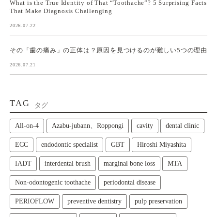
What is the True Identity of That “Toothache”? 5 Surprising Facts
That Make Diagnosis Challenging
2026.07.22
その「歯の痛み」の正体は？原因を見つけるのが難しい5つの理由
2026.07.21
TAG
タグ
All‑on‑4
Azabu-jubann、Roppongi
cavity
dental clinic
ECC
endodontic specialist
GBT
Hiroshi Miyashita
IADT
interdental brush
marginal bone loss
MTA
Non-odontogenic toothache
periodontal disease
PERIOFLOW
preventive dentistry
pulp preservation