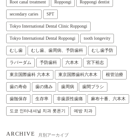
Root canal treatment
Roppongi
Roppongi dentist
secondary caries
SPT
Tokyo International Dental Clinic Roppongi
Tokyo International Dental Roppongi
tooth longevity
むし歯
むし歯、歯周病、予防歯科
むし歯予防
ラバーダム
予防歯科
六本木
宮下裕志
東京国際歯科 六本木
東京国際歯科六本木
根管治療
歯の寿命
歯の痛み
歯周病
歯間ブラシ
歯髄保存
生存率
非歯原性歯痛
麻布十番、六本木
도쿄 인터내셔널 치과 롯폰기
예방 치과
ARCHIVE
月別アーカイブ