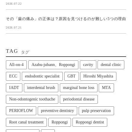
2026.07.22
その「歯の痛み」の正体は？原因を見つけるのが難しい5つの理由
2026.07.21
TAG
タグ
All‑on‑4
Azabu-jubann、Roppongi
cavity
dental clinic
ECC
endodontic specialist
GBT
Hiroshi Miyashita
IADT
interdental brush
marginal bone loss
MTA
Non-odontogenic toothache
periodontal disease
PERIOFLOW
preventive dentistry
pulp preservation
Root canal treatment
Roppongi
Roppongi dentist