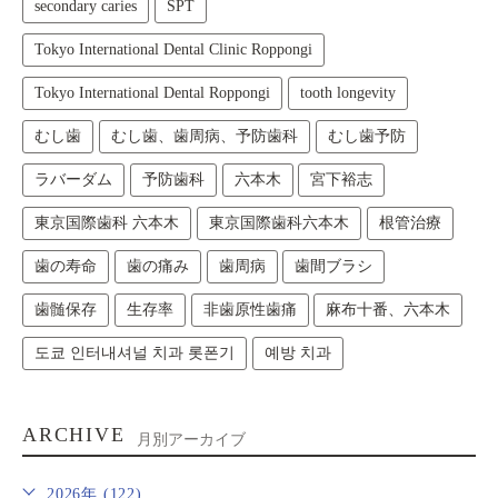
secondary caries
SPT
Tokyo International Dental Clinic Roppongi
Tokyo International Dental Roppongi
tooth longevity
むし歯
むし歯、歯周病、予防歯科
むし歯予防
ラバーダム
予防歯科
六本木
宮下裕志
東京国際歯科 六本木
東京国際歯科六本木
根管治療
歯の寿命
歯の痛み
歯周病
歯間ブラシ
歯髄保存
生存率
非歯原性歯痛
麻布十番、六本木
도쿄 인터내셔널 치과 롯폰기
예방 치과
ARCHIVE
月別アーカイブ
2026年 (122)