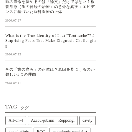
歯の寿命を決めるのは「論文」だけではない？根
管治療（歯の神経の治療）の意外な真実：エビデ
ンスに基づいた歯科医療の正体
2026.07.27
What is the True Identity of That “Toothache”? 5
Surprising Facts That Make Diagnosis Challengin
g
2026.07.22
その「歯の痛み」の正体は？原因を見つけるのが
難しい5つの理由
2026.07.21
TAG
タグ
All‑on‑4
Azabu-jubann、Roppongi
cavity
dental clinic
ECC
endodontic specialist