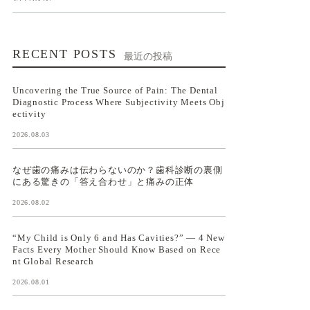
RECENT POSTS
最近の投稿
Uncovering the True Source of Pain: The Dental
Diagnostic Process Where Subjectivity Meets Obj
ectivity
2026.08.03
なぜ歯の痛みは伝わらないのか？歯科診断の裏側
にある驚きの「答え合わせ」と痛みの正体
2026.08.02
“My Child is Only 6 and Has Cavities?” — 4 New
Facts Every Mother Should Know Based on Rece
nt Global Research
2026.08.01