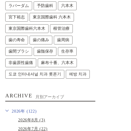
ラバーダム
予防歯科
六本木
宮下裕志
東京国際歯科 六本木
東京国際歯科六本木
根管治療
歯の寿命
歯の痛み
歯周病
歯間ブラシ
歯髄保存
生存率
非歯原性歯痛
麻布十番、六本木
도쿄 인터내셔널 치과 롯폰기
예방 치과
ARCHIVE
月別アーカイブ
2026年 (122)
2026年8月 (3)
2026年7月 (22)