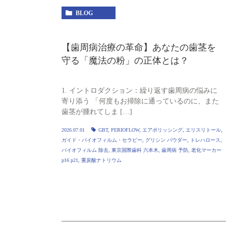
BLOG
【歯周病治療の革命】あなたの歯茎を
守る「魔法の粉」の正体とは？
1. イントロダクション：繰り返す歯周病の悩みに
寄り添う 「何度もお掃除に通っているのに、また
歯茎が腫れてしま […]
2026.07.01
GBT
,
PERIOFLOW
,
エアポリッシング
,
エリスリトール
,
ガイド・バイオフィルム・セラピー
,
グリシン パウダー
,
トレハロース
,
バイオフィルム 除去
,
東京国際歯科 六本木
,
歯周病 予防
,
老化マーカー
p16 p21
,
重炭酸ナトリウム