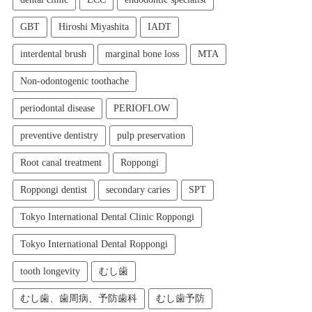
GBT
Hiroshi Miyashita
IADT
interdental brush
marginal bone loss
MTA
Non-odontogenic toothache
periodontal disease
PERIOFLOW
preventive dentistry
pulp preservation
Root canal treatment
Roppongi
Roppongi dentist
secondary caries
SPT
Tokyo International Dental Clinic Roppongi
Tokyo International Dental Roppongi
tooth longevity
むし歯
むし歯、歯周病、予防歯科
むし歯予防