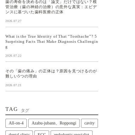
歯の寿命を決めるのは「論文」だけではない？根
管治療（歯の神経の治療）の意外な真実：エビデ
ンスに基づいた歯科医療の正体
2026.07.27
What is the True Identity of That “Toothache”? 5
Surprising Facts That Make Diagnosis Challengin
g
2026.07.22
その「歯の痛み」の正体は？原因を見つけるのが
難しい5つの理由
2026.07.21
TAG
タグ
All‑on‑4
Azabu-jubann、Roppongi
cavity
dental clinic
ECC
endodontic specialist