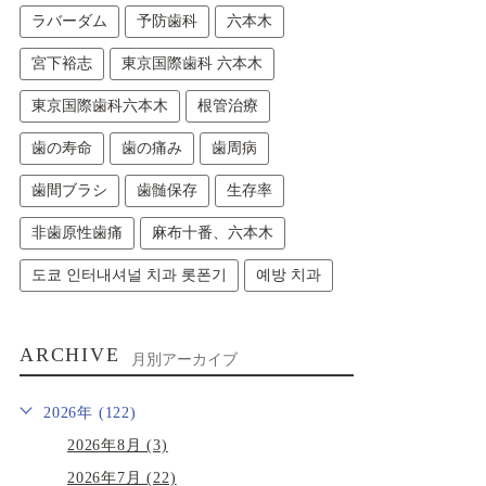
ラバーダム
予防歯科
六本木
宮下裕志
東京国際歯科 六本木
東京国際歯科六本木
根管治療
歯の寿命
歯の痛み
歯周病
歯間ブラシ
歯髄保存
生存率
非歯原性歯痛
麻布十番、六本木
도쿄 인터내셔널 치과 롯폰기
예방 치과
ARCHIVE
月別アーカイブ
2026年 (122)
2026年8月 (3)
2026年7月 (22)