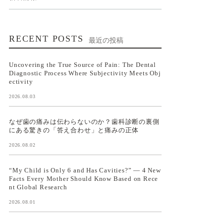
RECENT POSTS
最近の投稿
Uncovering the True Source of Pain: The Dental
Diagnostic Process Where Subjectivity Meets Obj
ectivity
2026.08.03
なぜ歯の痛みは伝わらないのか？歯科診断の裏側
にある驚きの「答え合わせ」と痛みの正体
2026.08.02
“My Child is Only 6 and Has Cavities?” — 4 New
Facts Every Mother Should Know Based on Rece
nt Global Research
2026.08.01