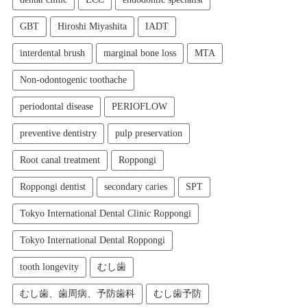
GBT
Hiroshi Miyashita
IADT
interdental brush
marginal bone loss
MTA
Non-odontogenic toothache
periodontal disease
PERIOFLOW
preventive dentistry
pulp preservation
Root canal treatment
Roppongi
Roppongi dentist
secondary caries
SPT
Tokyo International Dental Clinic Roppongi
Tokyo International Dental Roppongi
tooth longevity
むし歯
むし歯、歯周病、予防歯科
むし歯予防