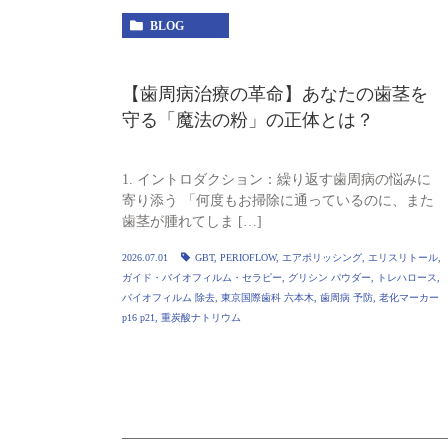
BLOG
【歯周病治療の革命】あなたの歯茎を
守る「魔法の粉」の正体とは？
1. イントロダクション：繰り返す歯周病の悩みに
寄り添う 「何度もお掃除に通っているのに、また
歯茎が腫れてしま […]
2026.07.01
GBT
,
PERIOFLOW
,
エアポリッシング
,
エリスリトール
,
ガイド・バイオフィルム・セラピー
,
グリシン パウダー
,
トレハロース
,
バイオフィルム 除去
,
東京国際歯科 六本木
,
歯周病 予防
,
老化マーカー
p16 p21
,
重炭酸ナトリウム