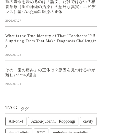
歯の寿命を決めるのは「論文」だけではない？根
管治療（歯の神経の治療）の意外な真実：エビデ
ンスに基づいた歯科医療の正体
2026.07.27
What is the True Identity of That “Toothache”? 5
Surprising Facts That Make Diagnosis Challengin
g
2026.07.22
その「歯の痛み」の正体は？原因を見つけるのが
難しい5つの理由
2026.07.21
TAG
タグ
All‑on‑4
Azabu-jubann、Roppongi
cavity
dental clinic
ECC
endodontic specialist