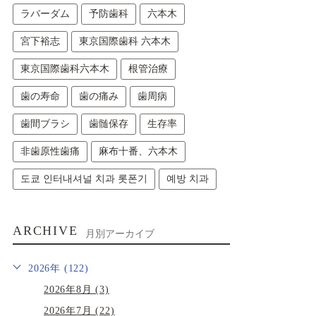
ラバーダム
予防歯科
六本木
宮下裕志
東京国際歯科 六本木
東京国際歯科六本木
根管治療
歯の寿命
歯の痛み
歯周病
歯間ブラシ
歯髄保存
生存率
非歯原性歯痛
麻布十番、六本木
도쿄 인터내셔널 치과 롯폰기
예방 치과
ARCHIVE
月別アーカイブ
2026年 (122)
2026年8月 (3)
2026年7月 (22)