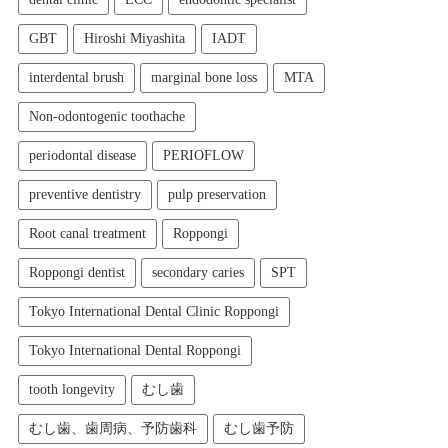
GBT
Hiroshi Miyashita
IADT
interdental brush
marginal bone loss
MTA
Non-odontogenic toothache
periodontal disease
PERIOFLOW
preventive dentistry
pulp preservation
Root canal treatment
Roppongi
Roppongi dentist
secondary caries
SPT
Tokyo International Dental Clinic Roppongi
Tokyo International Dental Roppongi
tooth longevity
むし歯
むし歯、歯周病、予防歯科
むし歯予防