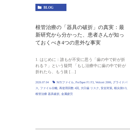
BLOG
根管治療の「器具の破折」の真実：最
新研究から分かった、患者さんが知っ
ておくべき4つの意外な事実
1. はじめに：誰もが不安に思う「歯の中で針が折
れる？」という疑問 「もし治療中に歯の中で針が
折れたら、もう抜 […]
2026.07.04
NiTiファイル
,
ProTaper F1 F3
,
Wolcott 2006
,
グライドパ
ス
,
ファイル分離
,
再使用回数 4回
,
大臼歯 リスク
,
安全対策
,
根尖側1/3
,
根管治療 器具破折
,
金属疲労