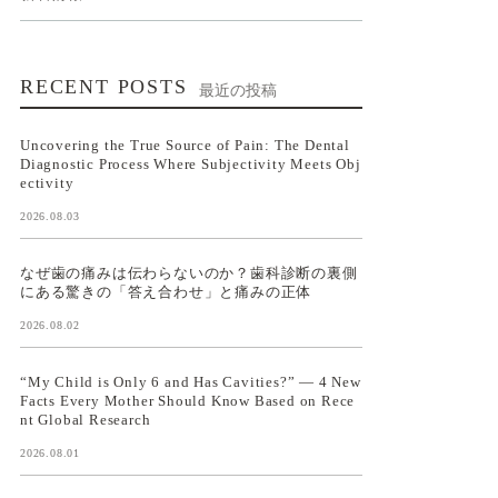
RECENT POSTS
最近の投稿
Uncovering the True Source of Pain: The Dental
Diagnostic Process Where Subjectivity Meets Obj
ectivity
2026.08.03
なぜ歯の痛みは伝わらないのか？歯科診断の裏側
にある驚きの「答え合わせ」と痛みの正体
2026.08.02
“My Child is Only 6 and Has Cavities?” — 4 New
Facts Every Mother Should Know Based on Rece
nt Global Research
2026.08.01