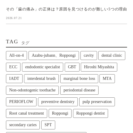
その「歯の痛み」の正体は？原因を見つけるのが難しい5つの理由
2026.07.21
TAG
タグ
All‑on‑4
Azabu-jubann、Roppongi
cavity
dental clinic
ECC
endodontic specialist
GBT
Hiroshi Miyashita
IADT
interdental brush
marginal bone loss
MTA
Non-odontogenic toothache
periodontal disease
PERIOFLOW
preventive dentistry
pulp preservation
Root canal treatment
Roppongi
Roppongi dentist
secondary caries
SPT