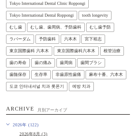
Tokyo International Dental Clinic Roppongi
Tokyo International Dental Roppongi
tooth longevity
むし歯
むし歯、歯周病、予防歯科
むし歯予防
ラバーダム
予防歯科
六本木
宮下裕志
東京国際歯科 六本木
東京国際歯科六本木
根管治療
歯の寿命
歯の痛み
歯周病
歯間ブラシ
歯髄保存
生存率
非歯原性歯痛
麻布十番、六本木
도쿄 인터내셔널 치과 롯폰기
예방 치과
ARCHIVE
月別アーカイブ
2026年 (122)
2026年8月 (3)