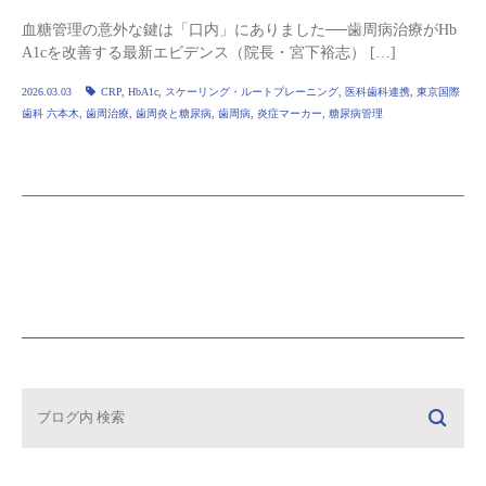
血糖管理の意外な鍵は「口内」にありました──歯周病治療がHb
A1cを改善する最新エビデンス（院長・宮下裕志） […]
2026.03.03
CRP
,
HbA1c
,
スケーリング・ルートプレーニング
,
医科歯科連携
,
東京国際
歯科 六本木
,
歯周治療
,
歯周炎と糖尿病
,
歯周病
,
炎症マーカー
,
糖尿病管理