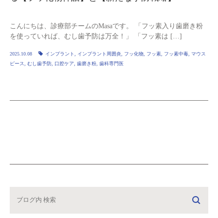
こんにちは、診療部チームのMasaです。 「フッ素入り歯磨き粉
を使っていれば、むし歯予防は万全！」 「フッ素は […]
2025.10.08
インプラント
,
インプラント周囲炎
,
フッ化物
,
フッ素
,
フッ素中毒
,
マウス
ピース
,
むし歯予防
,
口腔ケア
,
歯磨き粉
,
歯科専門医