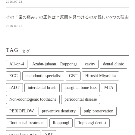
2026.07.22
その「歯の痛み」の正体は？原因を見つけるのが難しい5つの理由
2026.07.21
TAG
タグ
All‑on‑4
Azabu-jubann、Roppongi
cavity
dental clinic
ECC
endodontic specialist
GBT
Hiroshi Miyashita
IADT
interdental brush
marginal bone loss
MTA
Non-odontogenic toothache
periodontal disease
PERIOFLOW
preventive dentistry
pulp preservation
Root canal treatment
Roppongi
Roppongi dentist
secondary caries
SPT