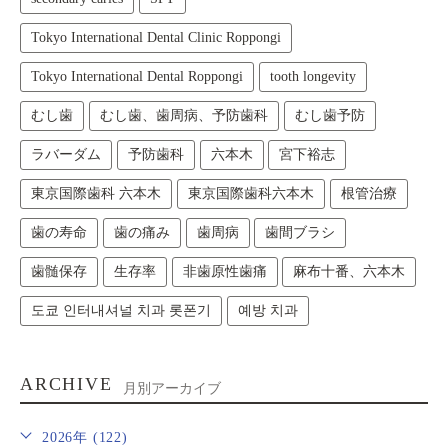
Tokyo International Dental Clinic Roppongi
Tokyo International Dental Roppongi
tooth longevity
むし歯
むし歯、歯周病、予防歯科
むし歯予防
ラバーダム
予防歯科
六本木
宮下裕志
東京国際歯科 六本木
東京国際歯科六本木
根管治療
歯の寿命
歯の痛み
歯周病
歯間ブラシ
歯髄保存
生存率
非歯原性歯痛
麻布十番、六本木
도쿄 인터내셔널 치과 롯폰기
예방 치과
ARCHIVE
月別アーカイブ
2026年 (122)