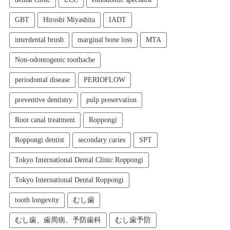
GBT
Hiroshi Miyashita
IADT
interdental brush
marginal bone loss
MTA
Non-odontogenic toothache
periodontal disease
PERIOFLOW
preventive dentistry
pulp preservation
Root canal treatment
Roppongi
Roppongi dentist
secondary caries
SPT
Tokyo International Dental Clinic Roppongi
Tokyo International Dental Roppongi
tooth longevity
むし歯
むし歯、歯周病、予防歯科
むし歯予防