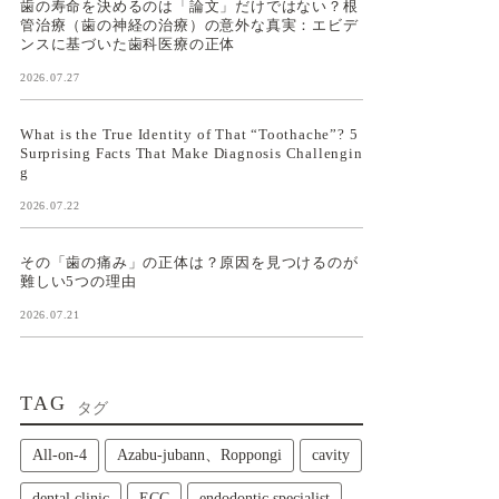
歯の寿命を決めるのは「論文」だけではない？根
管治療（歯の神経の治療）の意外な真実：エビデ
ンスに基づいた歯科医療の正体
2026.07.27
What is the True Identity of That “Toothache”? 5
Surprising Facts That Make Diagnosis Challengin
g
2026.07.22
その「歯の痛み」の正体は？原因を見つけるのが
難しい5つの理由
2026.07.21
TAG
タグ
All‑on‑4
Azabu-jubann、Roppongi
cavity
dental clinic
ECC
endodontic specialist