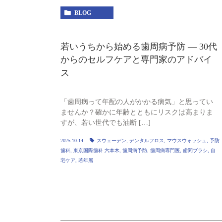
BLOG
若いうちから始める歯周病予防 — 30代
からのセルフケアと専門家のアドバイ
ス
「歯周病って年配の人がかかる病気」と思ってい
ませんか？確かに年齢とともにリスクは高まりま
すが、若い世代でも油断 […]
2025.10.14
スウェーデン
,
デンタルフロス
,
マウスウォッシュ
,
予防
歯科
,
東京国際歯科 六本木
,
歯周病予防
,
歯周病専門医
,
歯間ブラシ
,
自
宅ケア
,
若年層