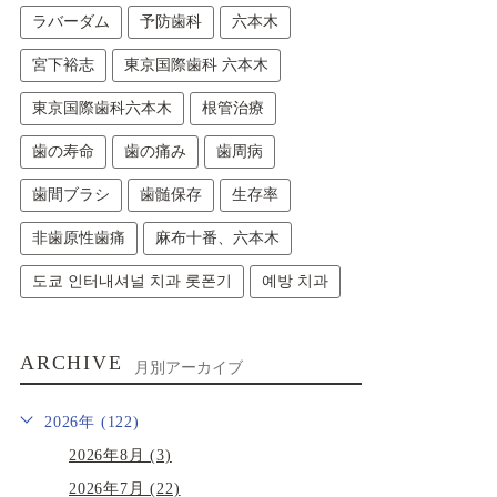
ラバーダム
予防歯科
六本木
宮下裕志
東京国際歯科 六本木
東京国際歯科六本木
根管治療
歯の寿命
歯の痛み
歯周病
歯間ブラシ
歯髄保存
生存率
非歯原性歯痛
麻布十番、六本木
도쿄 인터내셔널 치과 롯폰기
예방 치과
ARCHIVE
月別アーカイブ
2026年 (122)
2026年8月 (3)
2026年7月 (22)