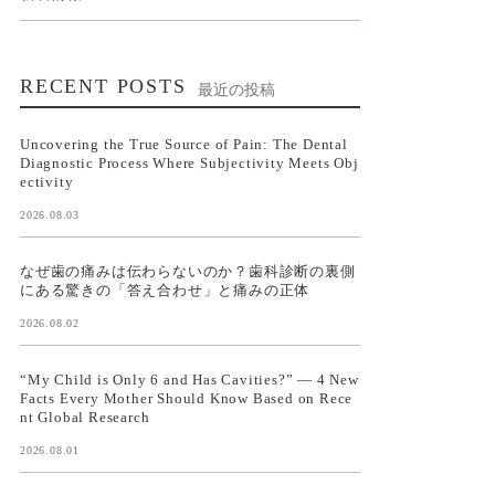
RECENT POSTS
最近の投稿
Uncovering the True Source of Pain: The Dental
Diagnostic Process Where Subjectivity Meets Obj
ectivity
2026.08.03
なぜ歯の痛みは伝わらないのか？歯科診断の裏側
にある驚きの「答え合わせ」と痛みの正体
2026.08.02
“My Child is Only 6 and Has Cavities?” — 4 New
Facts Every Mother Should Know Based on Rece
nt Global Research
2026.08.01