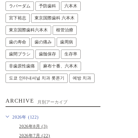
ラバーダム
予防歯科
六本木
宮下裕志
東京国際歯科 六本木
東京国際歯科六本木
根管治療
歯の寿命
歯の痛み
歯周病
歯間ブラシ
歯髄保存
生存率
非歯原性歯痛
麻布十番、六本木
도쿄 인터내셔널 치과 롯폰기
예방 치과
ARCHIVE
月別アーカイブ
2026年 (122)
2026年8月 (3)
2026年7月 (22)