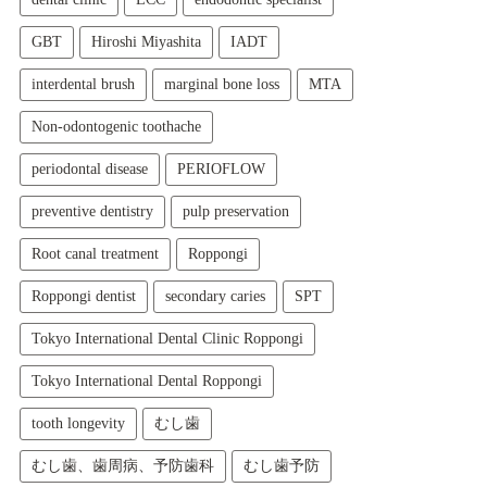
GBT
Hiroshi Miyashita
IADT
interdental brush
marginal bone loss
MTA
Non-odontogenic toothache
periodontal disease
PERIOFLOW
preventive dentistry
pulp preservation
Root canal treatment
Roppongi
Roppongi dentist
secondary caries
SPT
Tokyo International Dental Clinic Roppongi
Tokyo International Dental Roppongi
tooth longevity
むし歯
むし歯、歯周病、予防歯科
むし歯予防