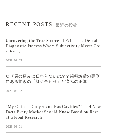
RECENT POSTS
最近の投稿
Uncovering the True Source of Pain: The Dental
Diagnostic Process Where Subjectivity Meets Obj
ectivity
2026.08.03
なぜ歯の痛みは伝わらないのか？歯科診断の裏側
にある驚きの「答え合わせ」と痛みの正体
2026.08.02
“My Child is Only 6 and Has Cavities?” — 4 New
Facts Every Mother Should Know Based on Rece
nt Global Research
2026.08.01