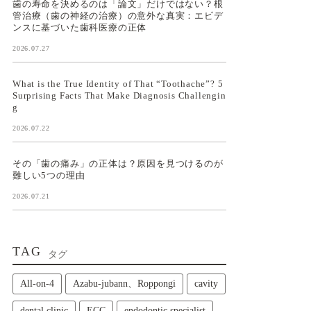
歯の寿命を決めるのは「論文」だけではない？根
管治療（歯の神経の治療）の意外な真実：エビデ
ンスに基づいた歯科医療の正体
2026.07.27
What is the True Identity of That “Toothache”? 5
Surprising Facts That Make Diagnosis Challengin
g
2026.07.22
その「歯の痛み」の正体は？原因を見つけるのが
難しい5つの理由
2026.07.21
TAG
タグ
All‑on‑4
Azabu-jubann、Roppongi
cavity
dental clinic
ECC
endodontic specialist