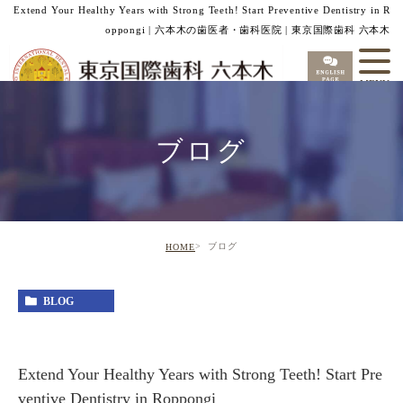
Extend Your Healthy Years with Strong Teeth! Start Preventive Dentistry in R
oppongi | 六本木の歯医者・歯科医院 | 東京国際歯科 六本木
ブログ
ブログ
HOME
BLOG
Extend Your Healthy Years with Strong Teeth! Start Pre
ventive Dentistry in Roppongi