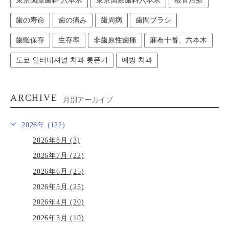
東京国際歯科 六本木
東京国際歯科六本木
根管治療
歯の寿命
歯の痛み
歯周病
歯間ブラシ
歯髄保存
生存率
非歯原性歯痛
麻布十番、六本木
도쿄 인터내셔널 치과 롯폰기
예방 치과
ARCHIVE
月別アーカイブ
2026年 (122)
2026年8月 (3)
2026年7月 (22)
2026年6月 (25)
2026年5月 (25)
2026年4月 (20)
2026年3月 (10)