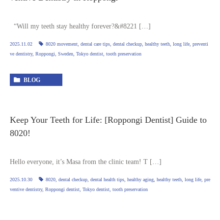
“Will my teeth stay healthy forever?&#8221 […]
2025.11.02
8020 movement
,
dental care tips
,
dental checkup
,
healthy teeth
,
long life
,
preventi
ve dentistry
,
Roppongi
,
Sweden
,
Tokyo dentist
,
tooth preservation
BLOG
Keep Your Teeth for Life: [Roppongi Dentist] Guide to
8020!
Hello everyone, it’s Masa from the clinic team! T […]
2025.10.30
8020
,
dental checkup
,
dental health tips
,
healthy aging
,
healthy teeth
,
long life
,
pre
ventive dentistry
,
Roppongi dentist
,
Tokyo dentist
,
tooth preservation