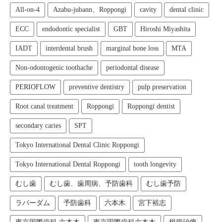
All‑on‑4
Azabu-jubann、Roppongi
cavity
dental clinic
ECC
endodontic specialist
GBT
Hiroshi Miyashita
IADT
interdental brush
marginal bone loss
MTA
Non-odontogenic toothache
periodontal disease
PERIOFLOW
preventive dentistry
pulp preservation
Root canal treatment
Roppongi
Roppongi dentist
secondary caries
SPT
Tokyo International Dental Clinic Roppongi
Tokyo International Dental Roppongi
tooth longevity
むし歯
むし歯、歯周病、予防歯科
むし歯予防
ラバーダム
予防歯科
六本木
宮下裕志