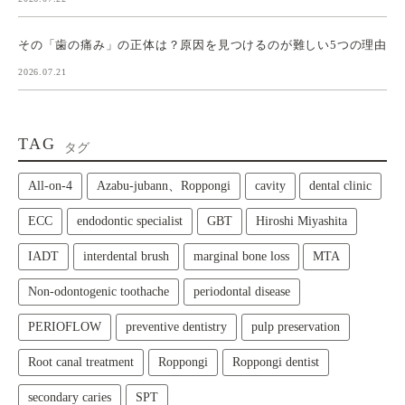
その「歯の痛み」の正体は？原因を見つけるのが難しい5つの理由
2026.07.21
TAG
タグ
All‑on‑4
Azabu-jubann、Roppongi
cavity
dental clinic
ECC
endodontic specialist
GBT
Hiroshi Miyashita
IADT
interdental brush
marginal bone loss
MTA
Non-odontogenic toothache
periodontal disease
PERIOFLOW
preventive dentistry
pulp preservation
Root canal treatment
Roppongi
Roppongi dentist
secondary caries
SPT