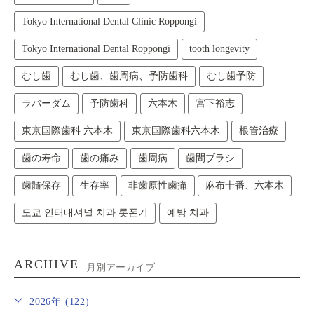
Tokyo International Dental Clinic Roppongi
Tokyo International Dental Roppongi
tooth longevity
むし歯
むし歯、歯周病、予防歯科
むし歯予防
ラバーダム
予防歯科
六本木
宮下裕志
東京国際歯科 六本木
東京国際歯科六本木
根管治療
歯の寿命
歯の痛み
歯周病
歯間ブラシ
歯髄保存
生存率
非歯原性歯痛
麻布十番、六本木
도쿄 인터내셔널 치과 롯폰기
예방 치과
ARCHIVE
月別アーカイブ
2026年 (122)