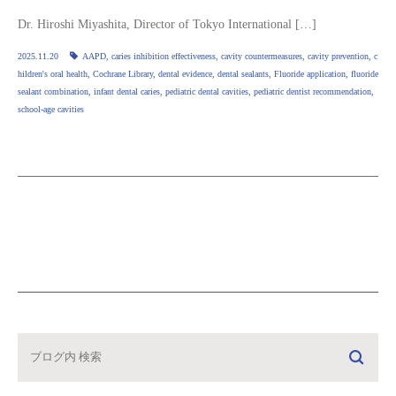
Dr. Hiroshi Miyashita, Director of Tokyo International […]
2025.11.20
AAPD
,
caries inhibition effectiveness
,
cavity countermeasures
,
cavity prevention
,
c
hildren's oral health
,
Cochrane Library
,
dental evidence
,
dental sealants
,
Fluoride application
,
fluoride
sealant combination
,
infant dental caries
,
pediatric dental cavities
,
pediatric dentist recommendation
,
school-age cavities