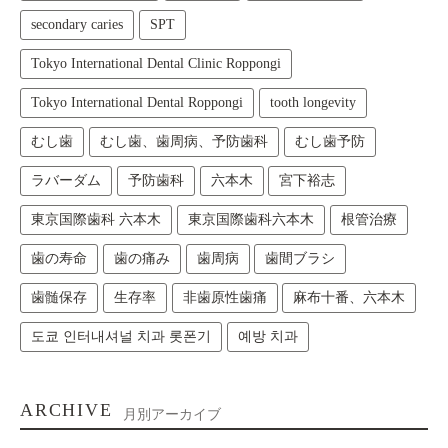
secondary caries
SPT
Tokyo International Dental Clinic Roppongi
Tokyo International Dental Roppongi
tooth longevity
むし歯
むし歯、歯周病、予防歯科
むし歯予防
ラバーダム
予防歯科
六本木
宮下裕志
東京国際歯科 六本木
東京国際歯科六本木
根管治療
歯の寿命
歯の痛み
歯周病
歯間ブラシ
歯髄保存
生存率
非歯原性歯痛
麻布十番、六本木
도쿄 인터내셔널 치과 롯폰기
예방 치과
ARCHIVE
月別アーカイブ