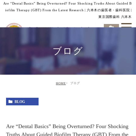
Are “Dental Basics” Being Overturned? Four Shocking Truths About Guided B
iofilm Therapy (GBT) From the Latest Research | 六本木の歯医者・歯科医院 |
東京国際歯科 六本木
ブログ
ブログ
HOME
BLOG
Are “Dental Basics” Being Overturned? Four Shocking
Truths About Guided Biofilm Therapy (GBT) From the