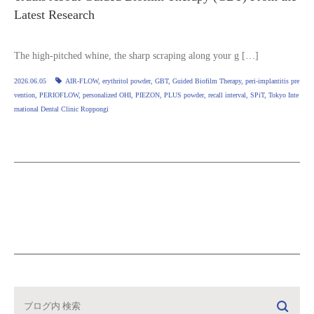
Latest Research
The high‑pitched whine, the sharp scraping along your g […]
2026.06.05
AIR‑FLOW
,
erythritol powder
,
GBT
,
Guided Biofilm Therapy
,
peri‑implantitis pre
vention
,
PERIOFLOW
,
personalized OHI
,
PIEZON
,
PLUS powder
,
recall interval
,
SPiT
,
Tokyo Inte
rnational Dental Clinic Roppongi