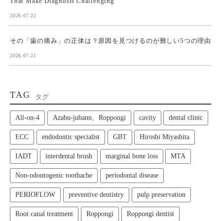
That Make Diagnosis Challenging
2026.07.22
その「歯の痛み」の正体は？原因を見つけるのが難しい5つの理由
2026.07.21
TAG
タグ
All‑on‑4
Azabu-jubann、Roppongi
cavity
dental clinic
ECC
endodontic specialist
GBT
Hiroshi Miyashita
IADT
interdental brush
marginal bone loss
MTA
Non-odontogenic toothache
periodontal disease
PERIOFLOW
preventive dentistry
pulp preservation
Root canal treatment
Roppongi
Roppongi dentist