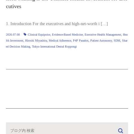
cutives
1. Introduction For the executives and high-net-worth i […]
2026.07.08
Clinical Equipoise
,
Evidence-Based Medicine
,
Executive Health Management
,
Hea
lth Investment
,
Hiroshi Miyashita
,
Medical Adherence
,
P4P Paradox
,
Patient Autonomy
,
SDM
,
Shar
ed Decision Making
,
Tokyo International Dental Roppongi