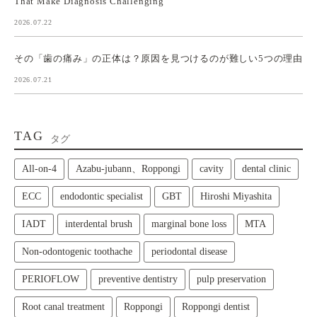
That Make Diagnosis Challenging
2026.07.22
その「歯の痛み」の正体は？原因を見つけるのが難しい5つの理由
2026.07.21
TAG
タグ
All‑on‑4
Azabu-jubann、Roppongi
cavity
dental clinic
ECC
endodontic specialist
GBT
Hiroshi Miyashita
IADT
interdental brush
marginal bone loss
MTA
Non-odontogenic toothache
periodontal disease
PERIOFLOW
preventive dentistry
pulp preservation
Root canal treatment
Roppongi
Roppongi dentist