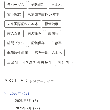
ラバーダム
予防歯科
六本木
宮下裕志
東京国際歯科 六本木
東京国際歯科六本木
根管治療
歯の寿命
歯の痛み
歯周病
歯間ブラシ
歯髄保存
生存率
非歯原性歯痛
麻布十番、六本木
도쿄 인터내셔널 치과 롯폰기
예방 치과
ARCHIVE
月別アーカイブ
2026年 (122)
2026年8月 (3)
2026年7月 (22)