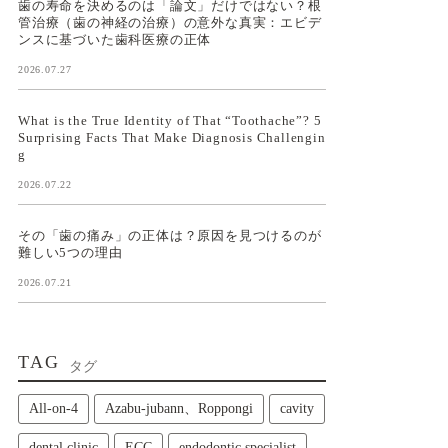
歯の寿命を決めるのは「論文」だけではない？根
管治療（歯の神経の治療）の意外な真実：エビデ
ンスに基づいた歯科医療の正体
2026.07.27
What is the True Identity of That “Toothache”? 5
Surprising Facts That Make Diagnosis Challengin
g
2026.07.22
その「歯の痛み」の正体は？原因を見つけるのが
難しい5つの理由
2026.07.21
TAG
タグ
All‑on‑4
Azabu-jubann、Roppongi
cavity
dental clinic
ECC
endodontic specialist