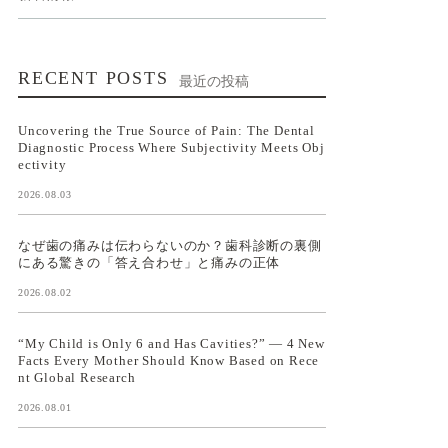
RECENT POSTS
最近の投稿
Uncovering the True Source of Pain: The Dental
Diagnostic Process Where Subjectivity Meets Obj
ectivity
2026.08.03
なぜ歯の痛みは伝わらないのか？歯科診断の裏側
にある驚きの「答え合わせ」と痛みの正体
2026.08.02
“My Child is Only 6 and Has Cavities?” — 4 New
Facts Every Mother Should Know Based on Rece
nt Global Research
2026.08.01