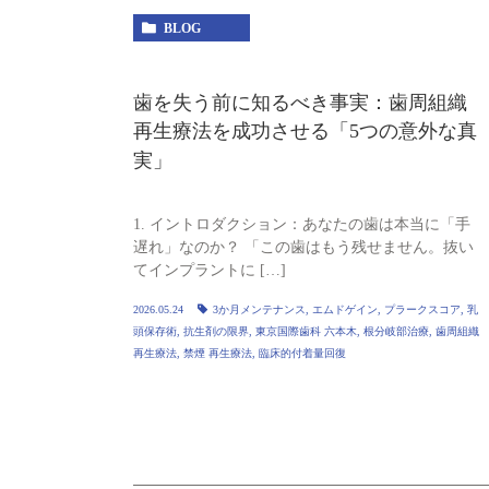
BLOG
歯を失う前に知るべき事実：歯周組織
再生療法を成功させる「5つの意外な真
実」
1. イントロダクション：あなたの歯は本当に「手
遅れ」なのか？ 「この歯はもう残せません。抜い
てインプラントに […]
2026.05.24
3か月メンテナンス
,
エムドゲイン
,
プラークスコア
,
乳
頭保存術
,
抗生剤の限界
,
東京国際歯科 六本木
,
根分岐部治療
,
歯周組織
再生療法
,
禁煙 再生療法
,
臨床的付着量回復