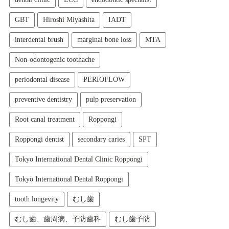
GBT
Hiroshi Miyashita
IADT
interdental brush
marginal bone loss
MTA
Non-odontogenic toothache
periodontal disease
PERIOFLOW
preventive dentistry
pulp preservation
Root canal treatment
Roppongi
Roppongi dentist
secondary caries
SPT
Tokyo International Dental Clinic Roppongi
Tokyo International Dental Roppongi
tooth longevity
むし歯
むし歯、歯周病、予防歯科
むし歯予防