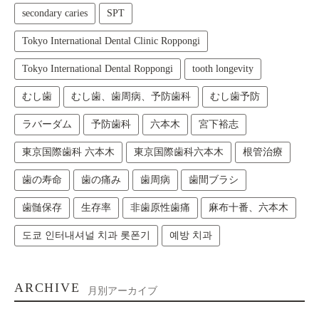
secondary caries
SPT
Tokyo International Dental Clinic Roppongi
Tokyo International Dental Roppongi
tooth longevity
むし歯
むし歯、歯周病、予防歯科
むし歯予防
ラバーダム
予防歯科
六本木
宮下裕志
東京国際歯科 六本木
東京国際歯科六本木
根管治療
歯の寿命
歯の痛み
歯周病
歯間ブラシ
歯髄保存
生存率
非歯原性歯痛
麻布十番、六本木
도쿄 인터내셔널 치과 롯폰기
예방 치과
ARCHIVE
月別アーカイブ