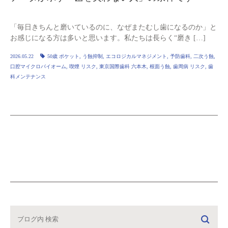
「毎日きちんと磨いているのに、なぜまたむし歯になるのか」と
お感じになる方は多いと思います。私たちは長らく“磨き […]
2026.05.22
50歳 ポケット
,
う蝕抑制
,
エコロジカルマネジメント
,
予防歯科
,
二次う蝕
,
口腔マイクロバイオーム
,
喫煙 リスク
,
東京国際歯科 六本木
,
根面う蝕
,
歯周病 リスク
,
歯
科メンテナンス