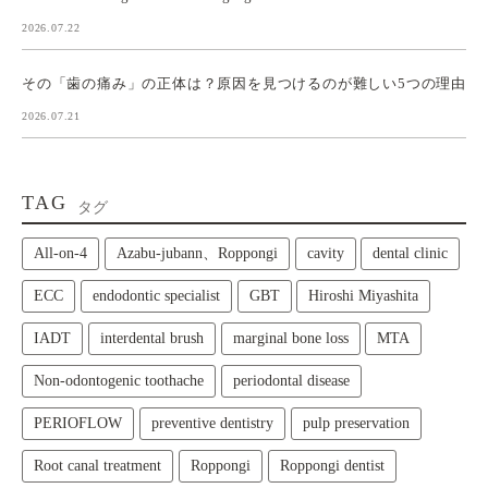
2026.07.22
その「歯の痛み」の正体は？原因を見つけるのが難しい5つの理由
2026.07.21
TAG
タグ
All‑on‑4
Azabu-jubann、Roppongi
cavity
dental clinic
ECC
endodontic specialist
GBT
Hiroshi Miyashita
IADT
interdental brush
marginal bone loss
MTA
Non-odontogenic toothache
periodontal disease
PERIOFLOW
preventive dentistry
pulp preservation
Root canal treatment
Roppongi
Roppongi dentist