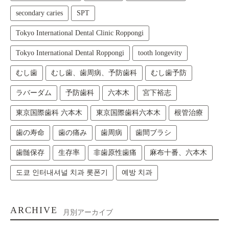
secondary caries
SPT
Tokyo International Dental Clinic Roppongi
Tokyo International Dental Roppongi
tooth longevity
むし歯
むし歯、歯周病、予防歯科
むし歯予防
ラバーダム
予防歯科
六本木
宮下裕志
東京国際歯科 六本木
東京国際歯科六本木
根管治療
歯の寿命
歯の痛み
歯周病
歯間ブラシ
歯髄保存
生存率
非歯原性歯痛
麻布十番、六本木
도쿄 인터내셔널 치과 롯폰기
예방 치과
ARCHIVE
月別アーカイブ