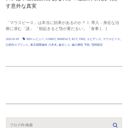
す意外な真実
「マウスピース」は本当に効果があるのか？ 1. 導入：身近な治
療に潜む「謎」 「朝起きると顎が重だるい」「食事 […]
2026.05.09
BDJ レビュー
,
COMET
,
IMMPACT
,
RCT
,
TMD
,
エビデンス
,
マウスピース
,
口腔内スプリント
,
東京国際歯科 六本木
,
歯ぎしり
,
歯の摩耗 予防
,
顎関節症