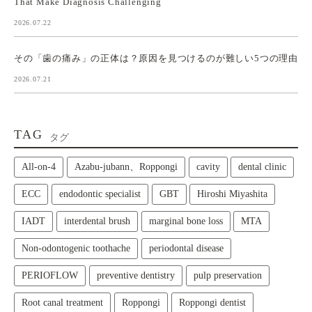
That Make Diagnosis Challenging
2026.07.22
その「歯の痛み」の正体は？原因を見つけるのが難しい5つの理由
2026.07.21
TAG
タグ
All‑on‑4
Azabu-jubann、Roppongi
cavity
dental clinic
ECC
endodontic specialist
GBT
Hiroshi Miyashita
IADT
interdental brush
marginal bone loss
MTA
Non-odontogenic toothache
periodontal disease
PERIOFLOW
preventive dentistry
pulp preservation
Root canal treatment
Roppongi
Roppongi dentist