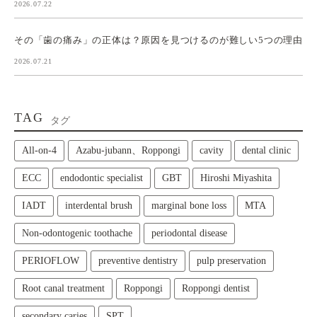
2026.07.22
その「歯の痛み」の正体は？原因を見つけるのが難しい5つの理由
2026.07.21
TAG
タグ
All‑on‑4
Azabu-jubann、Roppongi
cavity
dental clinic
ECC
endodontic specialist
GBT
Hiroshi Miyashita
IADT
interdental brush
marginal bone loss
MTA
Non-odontogenic toothache
periodontal disease
PERIOFLOW
preventive dentistry
pulp preservation
Root canal treatment
Roppongi
Roppongi dentist
secondary caries
SPT