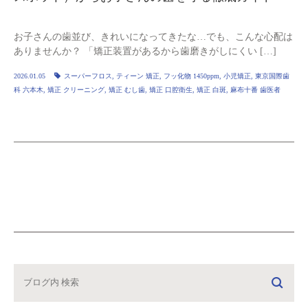
お子さんの歯並び、きれいになってきたな…でも、こんな心配は
ありませんか？ 「矯正装置があるから歯磨きがしにくい […]
2026.01.05
スーパーフロス
,
ティーン 矯正
,
フッ化物 1450ppm
,
小児矯正
,
東京国際歯
科 六本木
,
矯正 クリーニング
,
矯正 むし歯
,
矯正 口腔衛生
,
矯正 白斑
,
麻布十番 歯医者