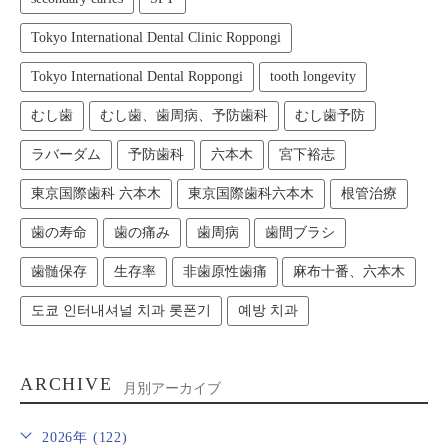
Tokyo International Dental Clinic Roppongi
Tokyo International Dental Roppongi
tooth longevity
むし歯
むし歯、歯周病、予防歯科
むし歯予防
ラバーダム
予防歯科
六本木
宮下裕志
東京国際歯科 六本木
東京国際歯科六本木
根管治療
歯の寿命
歯の痛み
歯周病
歯間ブラシ
歯髄保存
生存率
非歯原性歯痛
麻布十番、六本木
도쿄 인터내셔널 치과 롯폰기
예방 치과
ARCHIVE
月別アーカイブ
2026年 (122)