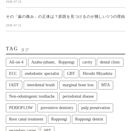
2026.07.22
その「歯の痛み」の正体は？原因を見つけるのが難しい5つの理由
2026.07.21
TAG
タグ
All‑on‑4
Azabu-jubann、Roppongi
cavity
dental clinic
ECC
endodontic specialist
GBT
Hiroshi Miyashita
IADT
interdental brush
marginal bone loss
MTA
Non-odontogenic toothache
periodontal disease
PERIOFLOW
preventive dentistry
pulp preservation
Root canal treatment
Roppongi
Roppongi dentist
secondary caries
SPT