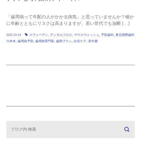
「歯周病って年配の人がかかる病気」と思っていませんか？確か
に年齢とともにリスクは高まりますが、若い世代でも油断 […]
2025.10.14
スウェーデン
,
デンタルフロス
,
マウスウォッシュ
,
予防歯科
,
東京国際歯科
六本木
,
歯周病予防
,
歯周病専門医
,
歯間ブラシ
,
自宅ケア
,
若年層