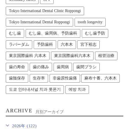
Tokyo International Dental Clinic Roppongi
Tokyo International Dental Roppongi
tooth longevity
むし歯
むし歯、歯周病、予防歯科
むし歯予防
ラバーダム
予防歯科
六本木
宮下裕志
東京国際歯科 六本木
東京国際歯科六本木
根管治療
歯の寿命
歯の痛み
歯周病
歯間ブラシ
歯髄保存
生存率
非歯原性歯痛
麻布十番、六本木
도쿄 인터내셔널 치과 롯폰기
예방 치과
ARCHIVE
月別アーカイブ
2026年 (122)