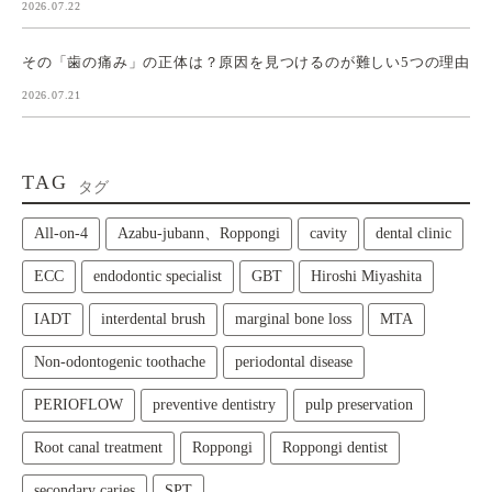
2026.07.22
その「歯の痛み」の正体は？原因を見つけるのが難しい5つの理由
2026.07.21
TAG
タグ
All‑on‑4
Azabu-jubann、Roppongi
cavity
dental clinic
ECC
endodontic specialist
GBT
Hiroshi Miyashita
IADT
interdental brush
marginal bone loss
MTA
Non-odontogenic toothache
periodontal disease
PERIOFLOW
preventive dentistry
pulp preservation
Root canal treatment
Roppongi
Roppongi dentist
secondary caries
SPT