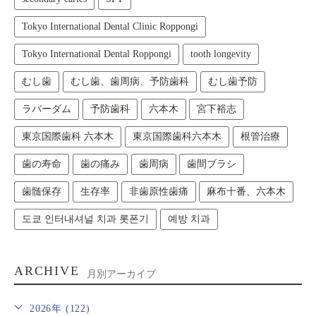
Tokyo International Dental Clinic Roppongi
Tokyo International Dental Roppongi
tooth longevity
むし歯
むし歯、歯周病、予防歯科
むし歯予防
ラバーダム
予防歯科
六本木
宮下裕志
東京国際歯科 六本木
東京国際歯科六本木
根管治療
歯の寿命
歯の痛み
歯周病
歯間ブラシ
歯髄保存
生存率
非歯原性歯痛
麻布十番、六本木
도쿄 인터내셔널 치과 롯폰기
예방 치과
ARCHIVE
月別アーカイブ
2026年 (122)