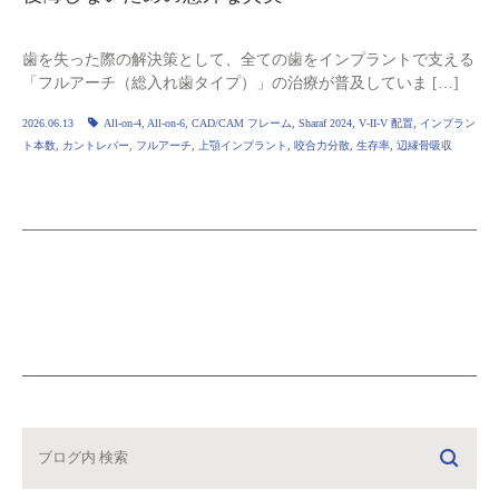
歯を失った際の解決策として、全ての歯をインプラントで支える
「フルアーチ（総入れ歯タイプ）」の治療が普及していま […]
2026.06.13
All‑on‑4
,
All‑on‑6
,
CAD/CAM フレーム
,
Sharaf 2024
,
V‑II‑V 配置
,
インプラン
ト本数
,
カントレバー
,
フルアーチ
,
上顎インプラント
,
咬合力分散
,
生存率
,
辺縁骨吸収