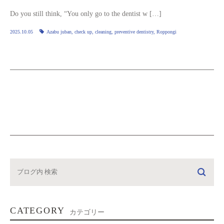
Do you still think, “You only go to the dentist w […]
2025.10.05
Azabu juban
,
check up
,
cleaning
,
preventive dentistry
,
Roppongi
CATEGORY
カテゴリー