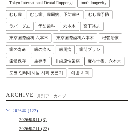
Tokyo International Dental Roppongi
tooth longevity
むし歯
むし歯、歯周病、予防歯科
むし歯予防
ラバーダム
予防歯科
六本木
宮下裕志
東京国際歯科 六本木
東京国際歯科六本木
根管治療
歯の寿命
歯の痛み
歯周病
歯間ブラシ
歯髄保存
生存率
非歯原性歯痛
麻布十番、六本木
도쿄 인터내셔널 치과 롯폰기
예방 치과
ARCHIVE
月別アーカイブ
2026年 (122)
2026年8月 (3)
2026年7月 (22)