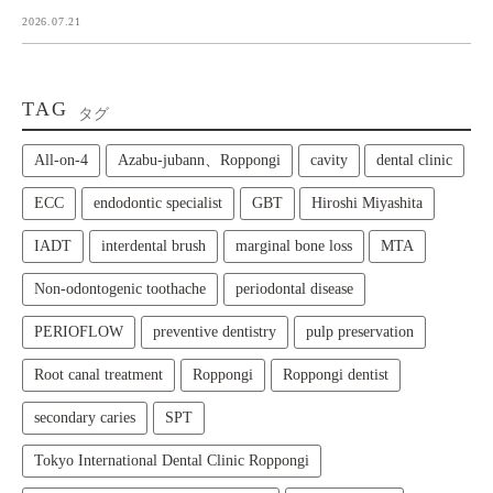
2026.07.21
TAG
タグ
All‑on‑4
Azabu-jubann、Roppongi
cavity
dental clinic
ECC
endodontic specialist
GBT
Hiroshi Miyashita
IADT
interdental brush
marginal bone loss
MTA
Non-odontogenic toothache
periodontal disease
PERIOFLOW
preventive dentistry
pulp preservation
Root canal treatment
Roppongi
Roppongi dentist
secondary caries
SPT
Tokyo International Dental Clinic Roppongi