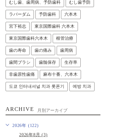
むし歯、歯周病、予防歯科
むし歯予防
ラバーダム
予防歯科
六本木
宮下裕志
東京国際歯科 六本木
東京国際歯科六本木
根管治療
歯の寿命
歯の痛み
歯周病
歯間ブラシ
歯髄保存
生存率
非歯原性歯痛
麻布十番、六本木
도쿄 인터내셔널 치과 롯폰기
예방 치과
ARCHIVE
月別アーカイブ
2026年 (122)
2026年8月 (3)