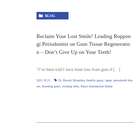
BLOG
Reclaim Your Lost Smile! Leading Roppon
gi Periodontist on Gum Tissue Regeneratio
n – Don’t Give Up on Your Teeth!
“I’ve been told I have bone loss from gum d […]
2025.10.21
Dr. Hiroshi Miyashita
,
Healthy gums
,
Japan
,
periodontal dise
ase
,
Receding gums
,
receding teeth
,
Tokyo International Dental