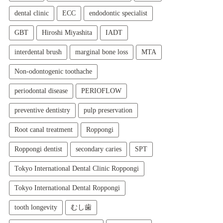
dental clinic
ECC
endodontic specialist
GBT
Hiroshi Miyashita
IADT
interdental brush
marginal bone loss
MTA
Non-odontogenic toothache
periodontal disease
PERIOFLOW
preventive dentistry
pulp preservation
Root canal treatment
Roppongi
Roppongi dentist
secondary caries
SPT
Tokyo International Dental Clinic Roppongi
Tokyo International Dental Roppongi
tooth longevity
むし歯